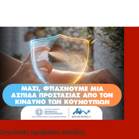
χ
ό
λ
ι
α
Συνολικές προβολές σελίδας