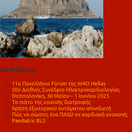
IATRIKOS.gr
11ο Πανελλήνιο Forum της W4O Hellas
50ο Διεθνές Συνέδριο Ηλεκτροκαρδιολογίας
Θεσσαλονίκη, 30 Μαΐου – 1 Ιουνίου 2025
Το πιάτο της υγιεινής διατροφής
Χρήση εξωτερικού αυτόματου απινιδωτή
Πώς να σώσεις ένα ΠΑΙΔΙ σε καρδιακή ανακοπή;
Paediatric BLS