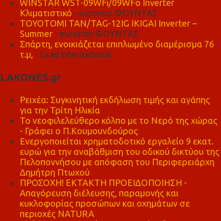
WINSTAR WST-09WFi/09WFo Inverter
Κλιματιστικό
- euronics ΦΟΥΝΤΑΣ
TOYOTOMI TAN/TAG-12IG IKIGAI Inverter –
Summer
- euronics ΦΟΥΝΤΑΣ
Σπάρτη, ενοικιάζεται επιπλωμένο διαμέρισμα 76
τ.μ,
- Grad international
LAKONES.gr
Ρειχέα: Συγκινητική εκδήλωση τιμής και αγάπης
για την Τρίτη Ηλικία
Το νεοφιλελεύθερο κόλπο με το Νερό της χώρας
- Γράφει ο Π.Κουμουνδούρος
Ενεργοποιείται χρηματοδοτικό εργαλείο 9 εκατ.
ευρώ για την αναβάθμιση του οδικού δικτύου της
Πελοποννήσου με απόφαση του Περιφερειάρχη
Δημήτρη Πτωχού
ΠΡΟΣΟΧΗ! ΕΚΤΑΚΤΗ ΠΡΟΕΙΔΟΠΟΙΗΣΗ -
Απαγόρευση διέλευσης, παραμονής και
κυκλοφορίας προσώπων και οχημάτων σε
περιοχές NATURA