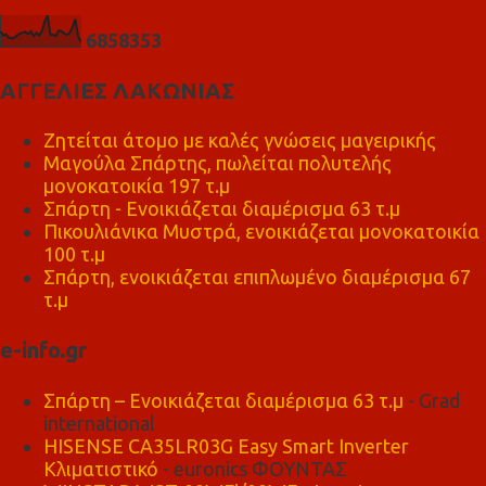
6
8
5
8
3
5
3
ΑΓΓΕΛΙΕΣ ΛΑΚΩΝΙΑΣ
Ζητείται άτομο με καλές γνώσεις μαγειρικής
Μαγούλα Σπάρτης, πωλείται πολυτελής
μονοκατοικία 197 τ.μ
Σπάρτη - Ενοικιάζεται διαμέρισμα 63 τ.μ
Πικουλιάνικα Μυστρά, ενοικιάζεται μονοκατοικία
100 τ.μ
Σπάρτη, ενοικιάζεται επιπλωμένο διαμέρισμα 67
τ.μ
e-info.gr
Σπάρτη – Ενοικιάζεται διαμέρισμα 63 τ.μ
- Grad
international
HISENSE CA35LR03G Easy Smart Inverter
Κλιματιστικό
- euronics ΦΟΥΝΤΑΣ