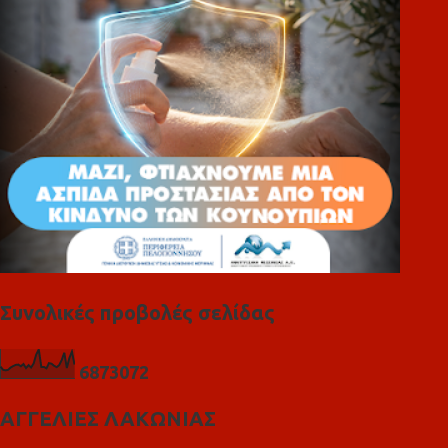
ι
α
Συνολικές προβολές σελίδας
6
8
7
3
0
7
2
ΑΓΓΕΛΙΕΣ ΛΑΚΩΝΙΑΣ