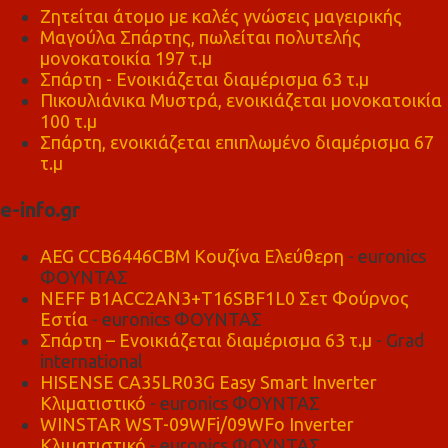
Ζητείται άτομο με καλές γνώσεις μαγειρικής
Μαγούλα Σπάρτης, πωλείται πολυτελής
μονοκατοικία 197 τ.μ
Σπάρτη - Ενοικιάζεται διαμέρισμα 63 τ.μ
Πικουλιάνικα Μυστρά, ενοικιάζεται μονοκατοικία
100 τ.μ
Σπάρτη, ενοικιάζεται επιπλωμένο διαμέρισμα 67
τ.μ
e-info.gr
AEG CCB6446CBM Κουζίνα Ελεύθερη
- euronics
ΦΟΥΝΤΑΣ
NEFF B1ACC2AN3+T16SBF1L0 Σετ Φούρνος
Εστία
- euronics ΦΟΥΝΤΑΣ
Σπάρτη – Ενοικιάζεται διαμέρισμα 63 τ.μ
- Grad
international
HISENSE CA35LR03G Easy Smart Inverter
Κλιματιστικό
- euronics ΦΟΥΝΤΑΣ
WINSTAR WST-09WFi/09WFo Inverter
Κλιματιστικό
- euronics ΦΟΥΝΤΑΣ