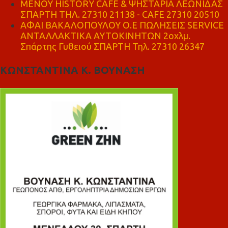
ΜΕΝΟΥ HISTORY CAFE & ΨΗΣΤΑΡΙΑ ΛΕΩΝΙΔΑΣ
ΣΠΑΡΤΗ ΤΗΛ. 27310 21138 - CAFE 27310 20510
ΑΦΑΙ ΒΑΚΑΛΟΠΟΥΛΟΥ Ο.Ε ΠΩΛΗΣΕΙΣ SERVICE
ΑΝΤΑΛΛΑΚΤΙΚΑ ΑΥΤΟΚΙΝΗΤΩΝ 2οχλμ.
Σπάρτης Γυθειού ΣΠΑΡΤΗ Τηλ. 27310 26347
ΚΩΝΣΤΑΝΤΙΝΑ Κ. ΒΟΥΝΑΣΗ