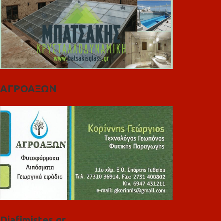
ΑΓΡΟΑΞΩΝ
Diafimistes.gr