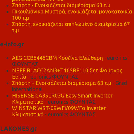
Σπάρτη - Ενοικιάζεται διαμέρισμα 63 τ.μ
Πικουλιάνικα Μυστρά, ενοικιάζεται μονοκατοικία
100 τ.μ
Σπάρτη, ενοικιάζεται επιπλωμένο διαμέρισμα 67
τ.μ
e-info.gr
AEG CCB6446CBM Κουζίνα Ελεύθερη
- euronics
ΦΟΥΝΤΑΣ
NEFF B1ACC2AN3+T16SBF1L0 Σετ Φούρνος
Εστία
- euronics ΦΟΥΝΤΑΣ
Σπάρτη – Ενοικιάζεται διαμέρισμα 63 τ.μ
- Grad
international
HISENSE CA35LR03G Easy Smart Inverter
Κλιματιστικό
- euronics ΦΟΥΝΤΑΣ
WINSTAR WST-09WFi/09WFo Inverter
Κλιματιστικό
- euronics ΦΟΥΝΤΑΣ
LAKONES.gr