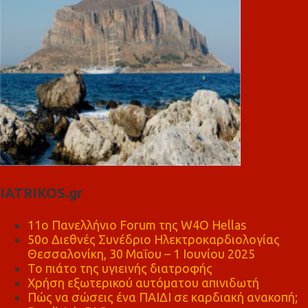
IATRIKOS.gr
11ο Πανελλήνιο Forum της W4O Hellas
50ο Διεθνές Συνέδριο Ηλεκτροκαρδιολογίας
Θεσσαλονίκη, 30 Μαΐου – 1 Ιουνίου 2025
Το πιάτο της υγιεινής διατροφής
Χρήση εξωτερικού αυτόματου απινιδωτή
Πώς να σώσεις ένα ΠΑΙΔΙ σε καρδιακή ανακοπή;