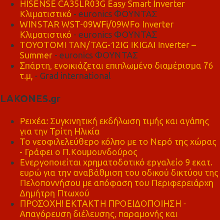
HISENSE CA35LR03G Easy Smart Inverter
Κλιματιστικό
- euronics ΦΟΥΝΤΑΣ
WINSTAR WST-09WFi/09WFo Inverter
Κλιματιστικό
- euronics ΦΟΥΝΤΑΣ
TOYOTOMI TAN/TAG-12IG IKIGAI Inverter –
Summer
- euronics ΦΟΥΝΤΑΣ
Σπάρτη, ενοικιάζεται επιπλωμένο διαμέρισμα 76
τ.μ,
- Grad international
LAKONES.gr
Ρειχέα: Συγκινητική εκδήλωση τιμής και αγάπης
για την Τρίτη Ηλικία
Το νεοφιλελεύθερο κόλπο με το Νερό της χώρας
- Γράφει ο Π.Κουμουνδούρος
Ενεργοποιείται χρηματοδοτικό εργαλείο 9 εκατ.
ευρώ για την αναβάθμιση του οδικού δικτύου της
Πελοποννήσου με απόφαση του Περιφερειάρχη
Δημήτρη Πτωχού
ΠΡΟΣΟΧΗ! ΕΚΤΑΚΤΗ ΠΡΟΕΙΔΟΠΟΙΗΣΗ -
Απαγόρευση διέλευσης, παραμονής και