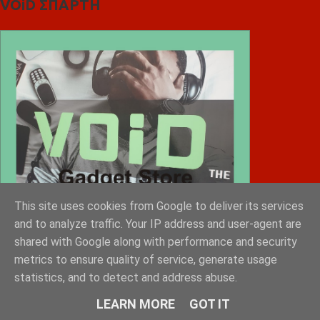
VOiD ΣΠΑΡΤΗ
This site uses cookies from Google to deliver its services
and to analyze traffic. Your IP address and user-agent are
shared with Google along with performance and security
metrics to ensure quality of service, generate usage
statistics, and to detect and address abuse.
LEARN MORE
GOT IT
Diafimistes.gr