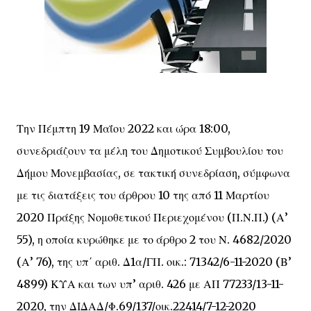
Την Πέμπτη 19 Μαΐου 2022 και ώρα 18:00,
συνεδριάζουν τα μέλη του Δημοτικού Συμβουλίου του
Δήμου Μονεμβασίας, σε τακτική συνεδρίαση, σύμφωνα
με τις διατάξεις του άρθρου 10 της από 11 Μαρτίου
2020 Πράξης Νομοθετικού Περιεχομένου (Π.Ν.Π.) (Α’
55), η οποία κυρώθηκε με το άρθρο 2 του Ν. 4682/2020
(Α’ 76), της υπ΄ αριθ. Δ1α/ΓΠ. οικ.: 71342/6-11-2020 (Β’
4899) ΚΥΑ και των υπ’ αριθ. 426 με ΑΠ 77233/13-11-
2020, την ΔΙΔΑΔ/Φ.69/137/οικ.22414/7-12-2020