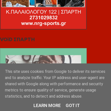
VOiD ΣΠΑΡΤΗ
This site uses cookies from Google to deliver its services
and to analyze traffic. Your IP address and user-agent are
shared with Google along with performance and security
metrics to ensure quality of service, generate usage
statistics, and to detect and address abuse.
LEARN MORE
GOT IT