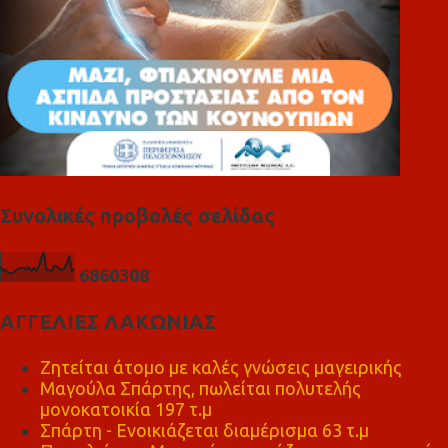
Συνολικές προβολές σελίδας
6
8
6
0
3
0
8
ΑΓΓΕΛΙΕΣ ΛΑΚΩΝΙΑΣ
Ζητείται άτομο με καλές γνώσεις μαγειρικής
Μαγούλα Σπάρτης, πωλείται πολυτελής
μονοκατοικία 197 τ.μ
Σπάρτη - Ενοικιάζεται διαμέρισμα 63 τ.μ