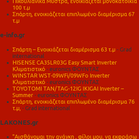
Πικουλιάνικα Μυστρά, ενοικιάζεται μονοκατοικία
100 τ.μ
Σπάρτη, ενοικιάζεται επιπλωμένο διαμέρισμα 67
τ.μ
e-info.gr
Σπάρτη – Ενοικιάζεται διαμέρισμα 63 τ.μ
- Grad
international
HISENSE CA35LR03G Easy Smart Inverter
Κλιματιστικό
- euronics ΦΟΥΝΤΑΣ
WINSTAR WST-09WFi/09WFo Inverter
Κλιματιστικό
- euronics ΦΟΥΝΤΑΣ
TOYOTOMI TAN/TAG-12IG IKIGAI Inverter –
Summer
- euronics ΦΟΥΝΤΑΣ
Σπάρτη, ενοικιάζεται επιπλωμένο διαμέρισμα 76
τ.μ,
- Grad international
LAKONES.gr
"Αισθάνομαι την ανάγκη , φίλοι μου, να εκφράσω