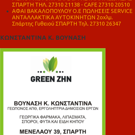
ΣΠΑΡΤΗ ΤΗΛ. 27310 21138 - CAFE 27310 20510
ΑΦΑΙ ΒΑΚΑΛΟΠΟΥΛΟΥ Ο.Ε ΠΩΛΗΣΕΙΣ SERVICE
ΑΝΤΑΛΛΑΚΤΙΚΑ ΑΥΤΟΚΙΝΗΤΩΝ 2οχλμ.
Σπάρτης Γυθειού ΣΠΑΡΤΗ Τηλ. 27310 26347
ΚΩΝΣΤΑΝΤΙΝΑ Κ. ΒΟΥΝΑΣΗ