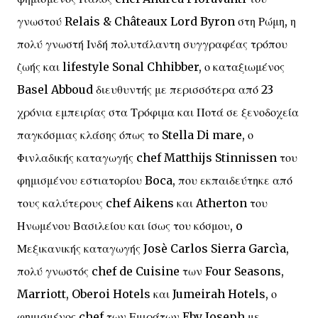
γνωστού Relais & Châteaux Lord Byron στη Ρώμη, η
πολύ γνωστή Ινδή πολυτάλαντη συγγραφέας τρόπου
ζωής και lifestyle Sonal Chhibber, ο καταξιωμένος
Basel Abboud διευθυντής με περισσότερα από 23
χρόνια εμπειρίας στα Τρόφιμα και Ποτά σε ξενοδοχεία
παγκόσμιας κλάσης όπως το Stella Di mare, ο
Φινλαδικής καταγωγής chef Matthijs Stinnissen του
φημισμένου εστιατορίου Boca, που εκπαιδεύτηκε από
τους καλύτερους chef Aikens και Atherton του
Ηνωμένου Βασιλείου και ίσως του κόσμου, o
Μεξικανικής καταγωγής Josè Carlos Sierra Garcìa,
πολύ γνωστός chef de Cuisine των Four Seasons,
Marriott, Oberoi Hotels και Jumeirah Hotels, ο
φημισμένος chef των Εμιράτων Eby Joseph με