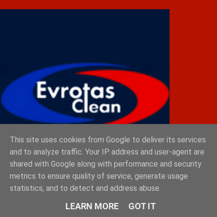
This site uses cookies from Google to deliver its services
and to analyze traffic. Your IP address and user-agent are
shared with Google along with performance and security
metrics to ensure quality of service, generate usage
statistics, and to detect and address abuse.
ESTHIQUE
LEARN MORE
GOT IT