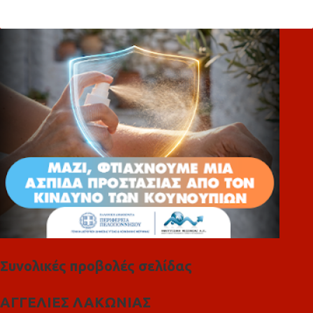
ό
λ
ι
α
Συνολικές προβολές σελίδας
ΑΓΓΕΛΙΕΣ ΛΑΚΩΝΙΑΣ