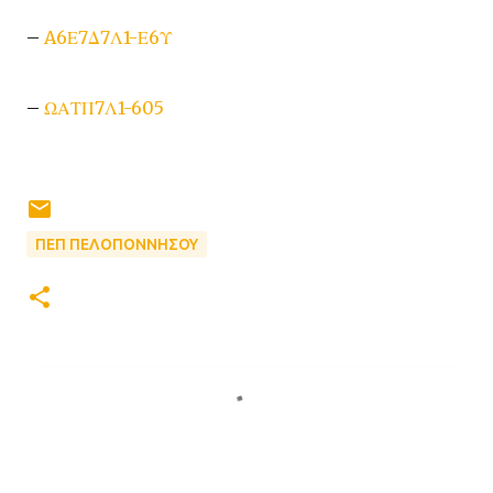
–
A6Ε7Δ7Λ1-Ε6Υ
–
ΩΑΤΠ7Λ1-605
ΠΕΠ ΠΕΛΟΠΟΝΝΗΣΟΥ
Σ
χ
ό