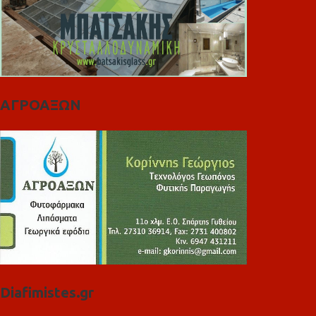
ΑΓΡΟΑΞΩΝ
Diafimistes.gr