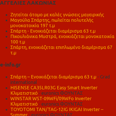
ΑΓΓΕΛΙΕΣ ΛΑΚΩΝΙΑΣ
Ζητείται άτομο με καλές γνώσεις μαγειρικής
Μαγούλα Σπάρτης, πωλείται πολυτελής
μονοκατοικία 197 τ.μ
Σπάρτη - Ενοικιάζεται διαμέρισμα 63 τ.μ
Πικουλιάνικα Μυστρά, ενοικιάζεται μονοκατοικία
100 τ.μ
Σπάρτη, ενοικιάζεται επιπλωμένο διαμέρισμα 67
τ.μ
e-info.gr
Σπάρτη – Ενοικιάζεται διαμέρισμα 63 τ.μ
- Grad
international
HISENSE CA35LR03G Easy Smart Inverter
Κλιματιστικό
- euronics ΦΟΥΝΤΑΣ
WINSTAR WST-09WFi/09WFo Inverter
Κλιματιστικό
- euronics ΦΟΥΝΤΑΣ
TOYOTOMI TAN/TAG-12IG IKIGAI Inverter –
Summer
- euronics ΦΟΥΝΤΑΣ