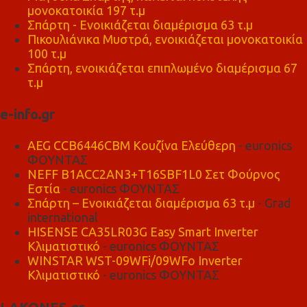
μονοκατοικία 197 τ.μ
Σπάρτη - Ενοικιάζεται διαμέρισμα 63 τ.μ
Πικουλιάνικα Μυστρά, ενοικιάζεται μονοκατοικία
100 τ.μ
Σπάρτη, ενοικιάζεται επιπλωμένο διαμέρισμα 67
τ.μ
e-info.gr
AEG CCB6446CBM Κουζίνα Ελεύθερη
- euronics
ΦΟΥΝΤΑΣ
NEFF B1ACC2AN3+T16SBF1L0 Σετ Φούρνος
Εστία
- euronics ΦΟΥΝΤΑΣ
Σπάρτη – Ενοικιάζεται διαμέρισμα 63 τ.μ
- Grad
international
HISENSE CA35LR03G Easy Smart Inverter
Κλιματιστικό
- euronics ΦΟΥΝΤΑΣ
WINSTAR WST-09WFi/09WFo Inverter
Κλιματιστικό
- euronics ΦΟΥΝΤΑΣ