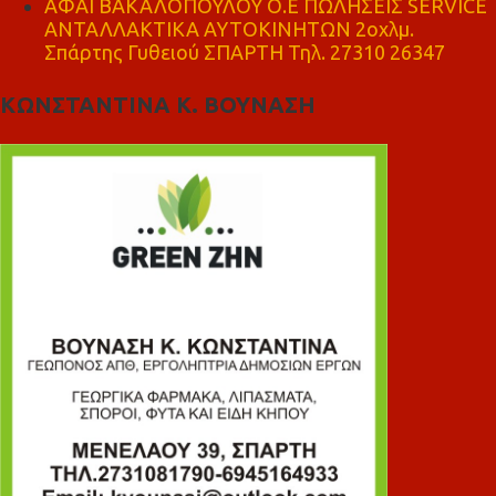
ΑΦΑΙ ΒΑΚΑΛΟΠΟΥΛΟΥ Ο.Ε ΠΩΛΗΣΕΙΣ SERVICE
ΑΝΤΑΛΛΑΚΤΙΚΑ ΑΥΤΟΚΙΝΗΤΩΝ 2οχλμ.
Σπάρτης Γυθειού ΣΠΑΡΤΗ Τηλ. 27310 26347
ΚΩΝΣΤΑΝΤΙΝΑ Κ. ΒΟΥΝΑΣΗ