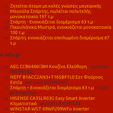
Ζητείται άτομο με καλές γνώσεις μαγειρικής
Μαγούλα Σπάρτης, πωλείται πολυτελής
μονοκατοικία 197 τ.μ
Σπάρτη - Ενοικιάζεται διαμέρισμα 63 τ.μ
Πικουλιάνικα Μυστρά, ενοικιάζεται μονοκατοικία
100 τ.μ
Σπάρτη, ενοικιάζεται επιπλωμένο διαμέρισμα 67
τ.μ
e-info.gr
AEG CCB6446CBM Κουζίνα Ελεύθερη
- euronics
ΦΟΥΝΤΑΣ
NEFF B1ACC2AN3+T16SBF1L0 Σετ Φούρνος
Εστία
- euronics ΦΟΥΝΤΑΣ
Σπάρτη – Ενοικιάζεται διαμέρισμα 63 τ.μ
- Grad
international
HISENSE CA35LR03G Easy Smart Inverter
Κλιματιστικό
- euronics ΦΟΥΝΤΑΣ
WINSTAR WST-09WFi/09WFo Inverter