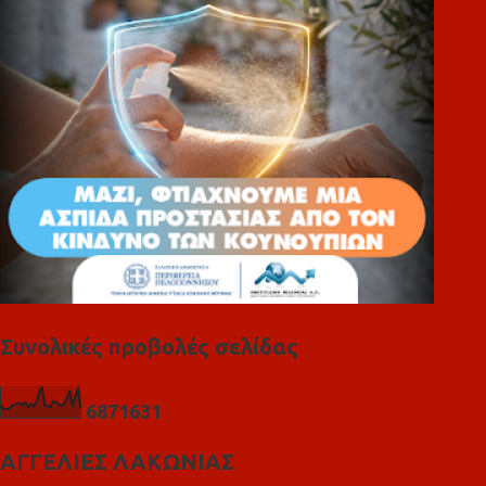
ι
α
Συνολικές προβολές σελίδας
6
8
7
1
6
3
1
ΑΓΓΕΛΙΕΣ ΛΑΚΩΝΙΑΣ