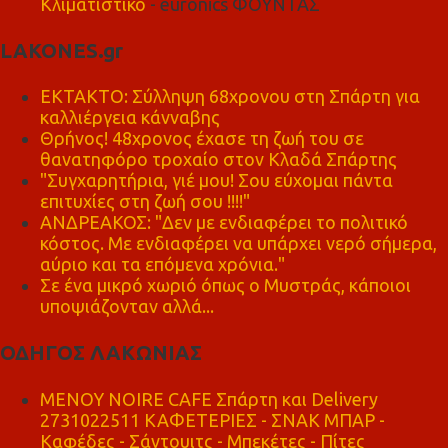
Κλιματιστικό
- euronics ΦΟΥΝΤΑΣ
LAKONES.gr
ΕΚΤΑΚΤΟ: Σύλληψη 68χρονου στη Σπάρτη για
καλλιέργεια κάνναβης
Θρήνος! 48χρονος έχασε τη ζωή του σε
θανατηφόρο τροχαίο στον Κλαδά Σπάρτης
"Συγχαρητήρια, γιέ μου! Σου εύχομαι πάντα
επιτυχίες στη ζωή σου !!!!"
ΑΝΔΡΕΑΚΟΣ: "Δεν με ενδιαφέρει το πολιτικό
κόστος. Με ενδιαφέρει να υπάρχει νερό σήμερα,
αύριο και τα επόμενα χρόνια."
Σε ένα μικρό χωριό όπως ο Μυστράς, κάποιοι
υποψιάζονταν αλλά...
ΟΔΗΓΟΣ ΛΑΚΩΝΙΑΣ
MENOY NOIRE CAFE Σπάρτη και Delivery
2731022511 ΚΑΦΕΤΕΡΙΕΣ - ΣΝΑΚ ΜΠΑΡ -
Καφέδες - Σάντουιτς - Μπεκέτες - Πίτες