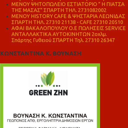
ΜΕΝΟΥ ΨΗΤΟΠΩΛΕΙΟ ΕΣΤΙΑΤΟΡΙΟ " Η ΠΙΑΤΣΑ
ΤΗΣ ΜΑΣΑΣ" ΣΠΑΡΤΗ ΤΗΛ. 2731082002
ΜΕΝΟΥ HISTORY CAFE & ΨΗΣΤΑΡΙΑ ΛΕΩΝΙΔΑΣ
ΣΠΑΡΤΗ ΤΗΛ. 27310 21138 - CAFE 27310 20510
ΑΦΑΙ ΒΑΚΑΛΟΠΟΥΛΟΥ Ο.Ε ΠΩΛΗΣΕΙΣ SERVICE
ΑΝΤΑΛΛΑΚΤΙΚΑ ΑΥΤΟΚΙΝΗΤΩΝ 2οχλμ.
Σπάρτης Γυθειού ΣΠΑΡΤΗ Τηλ. 27310 26347
ΚΩΝΣΤΑΝΤΙΝΑ Κ. ΒΟΥΝΑΣΗ