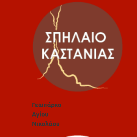
Γεωπάρκο
Αγίου
Νικολάου