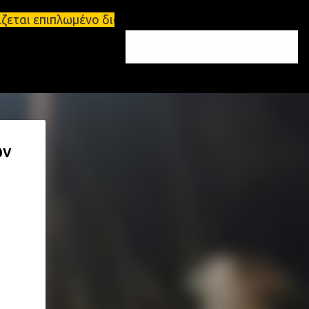
ζεται επιπλωμένο διαμέρισμα 65τ.μ Σπάρτη - πωλείτ
ών