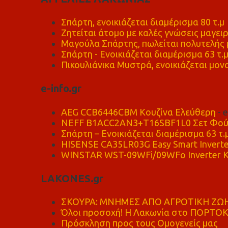
Σπάρτη, ενοικιάζεται διαμέρισμα 80 τ.μ
Ζητείται άτομο με καλές γνώσεις μαγειρ
Μαγούλα Σπάρτης, πωλείται πολυτελής μ
Σπάρτη - Ενοικιάζεται διαμέρισμα 63 τ.
Πικουλιάνικα Μυστρά, ενοικιάζεται μονο
e-info.gr
AEG CCB6446CBM Κουζίνα Ελεύθερη
- 
NEFF B1ACC2AN3+T16SBF1L0 Σετ Φού
Σπάρτη – Ενοικιάζεται διαμέρισμα 63 τ.
HISENSE CA35LR03G Easy Smart Inverte
WINSTAR WST-09WFi/09WFo Inverter Κ
LAKONES.gr
ΣΚΟΥΡΑ: ΜΝΗΜΕΣ ΑΠΟ ΑΓΡΟΤΙΚΗ ΖΩΗ
Όλοι προσοχή! Η Λακωνία στο ΠΟΡΤΟ
Πρόσκληση προς τους Ομογενείς μας