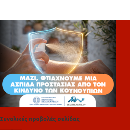
χ
ό
λ
ι
α
Συνολικές προβολές σελίδας