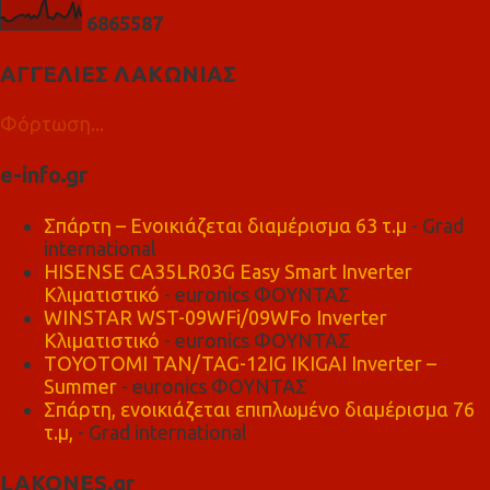
6
8
6
5
5
8
7
ΑΓΓΕΛΙΕΣ ΛΑΚΩΝΙΑΣ
Φόρτωση...
e-info.gr
Σπάρτη – Ενοικιάζεται διαμέρισμα 63 τ.μ
- Grad
international
HISENSE CA35LR03G Easy Smart Inverter
Κλιματιστικό
- euronics ΦΟΥΝΤΑΣ
WINSTAR WST-09WFi/09WFo Inverter
Κλιματιστικό
- euronics ΦΟΥΝΤΑΣ
TOYOTOMI TAN/TAG-12IG IKIGAI Inverter –
Summer
- euronics ΦΟΥΝΤΑΣ
Σπάρτη, ενοικιάζεται επιπλωμένο διαμέρισμα 76
τ.μ,
- Grad international
LAKONES.gr