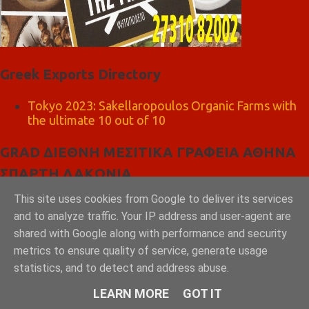
Greek Exports Directory
Tokyo 2023: Sakellaropoulos Organic Farms with
the ultimate 10 out of 10
GRAD ΔΙΕΘΝΗ ΜΕΣΙΤΙΚΑ ΓΡΑΦΕΙΑ ΑΘΗΝΑ
ΣΠΑΡΤΗ ΛΑΚΩΝΙΑ
This site uses cookies from Google to deliver its services
and to analyze traffic. Your IP address and user-agent are
shared with Google along with performance and security
metrics to ensure quality of service, generate usage
statistics, and to detect and address abuse.
LEARN MORE
GOT IT