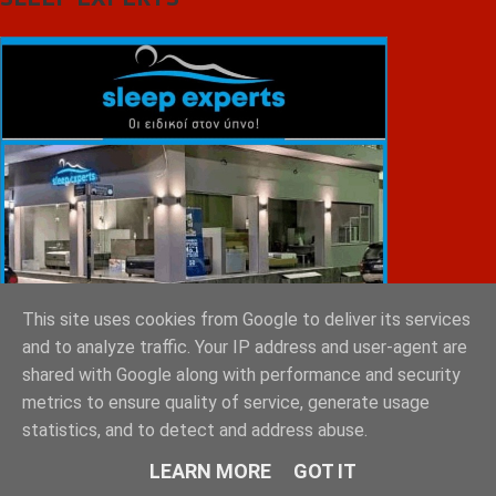
This site uses cookies from Google to deliver its services
and to analyze traffic. Your IP address and user-agent are
shared with Google along with performance and security
metrics to ensure quality of service, generate usage
statistics, and to detect and address abuse.
ΕΜΙΛΥ ΚΑΡΥΓΙΑΝΝΗ
LEARN MORE
GOT IT