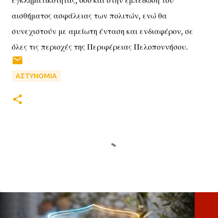
εγκληματικότητας, όσο και στην εμπέδωση του
αισθήματος ασφάλειας των πολιτών, ενώ θα
συνεχιστούν με αμείωτη ένταση και ενδιαφέρον, σε
όλες τις περιοχές της Περιφέρειας Πελοποννήσου.
ΑΣΤΥΝΟΜΙΑ
Σ
χ
ό
λ
ι