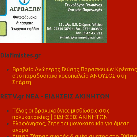
Diafimistes.gr
Βραβείο Ανώτερης Γεύσης Παρασκευών Κρέατος
στο παραδοσιακό κρεοπωλείο ΑΝΟΥΣΟΣ στη
Σπάρτη
RETV.gr ΝΕΑ - ΕΙΔΗΣΕΙΣ ΑΚΙΝΗΤΩΝ
Τέλος οι βραχυχρόνιες μισθώσεις στις
πολυκατοικίες; | ΕΙΔΗΣΕΙΣ ΑΚΙΝΗΤΩΝ
Ελαφόνησος, Ζητείται μονοκατοικία για άμεση
αγορά
Άμεση Ζήτηση αγοράς διαμέρισματος στο Γύθειο