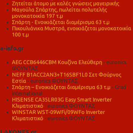
Ζητείται άτομο με καλές γνώσεις μαγειρικής
Μαγούλα Σπάρτης, πωλείται πολυτελής
μονοκατοικία 197 τ.μ
Σπάρτη - Ενοικιάζεται διαμέρισμα 63 τ.μ
Πικουλιάνικα Μυστρά, ενοικιάζεται μονοκατοικία
100 τ.μ
e-info.gr
AEG CCB6446CBM Κουζίνα Ελεύθερη
- euronics
ΦΟΥΝΤΑΣ
NEFF B1ACC2AN3+T16SBF1L0 Σετ Φούρνος
Εστία
- euronics ΦΟΥΝΤΑΣ
Σπάρτη – Ενοικιάζεται διαμέρισμα 63 τ.μ
- Grad
international
HISENSE CA35LR03G Easy Smart Inverter
Κλιματιστικό
- euronics ΦΟΥΝΤΑΣ
WINSTAR WST-09WFi/09WFo Inverter
Κλιματιστικό
- euronics ΦΟΥΝΤΑΣ
LAKONES.gr