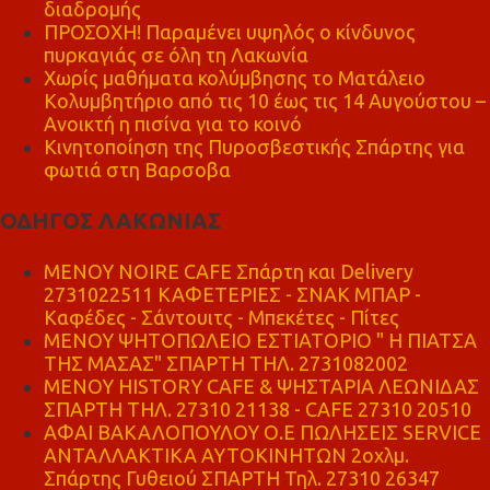
διαδρομής
ΠΡΟΣΟΧΗ! Παραμένει υψηλός ο κίνδυνος
πυρκαγιάς σε όλη τη Λακωνία
Χωρίς μαθήματα κολύμβησης το Ματάλειο
Κολυμβητήριο από τις 10 έως τις 14 Αυγούστου –
Ανοικτή η πισίνα για το κοινό
Κινητοποίηση της Πυροσβεστικής Σπάρτης για
φωτιά στη Βαρσοβα
ΟΔΗΓΟΣ ΛΑΚΩΝΙΑΣ
MENOY NOIRE CAFE Σπάρτη και Delivery
2731022511 ΚΑΦΕΤΕΡΙΕΣ - ΣΝΑΚ ΜΠΑΡ -
Καφέδες - Σάντουιτς - Μπεκέτες - Πίτες
ΜΕΝΟΥ ΨΗΤΟΠΩΛΕΙΟ ΕΣΤΙΑΤΟΡΙΟ " Η ΠΙΑΤΣΑ
ΤΗΣ ΜΑΣΑΣ" ΣΠΑΡΤΗ ΤΗΛ. 2731082002
ΜΕΝΟΥ HISTORY CAFE & ΨΗΣΤΑΡΙΑ ΛΕΩΝΙΔΑΣ
ΣΠΑΡΤΗ ΤΗΛ. 27310 21138 - CAFE 27310 20510
ΑΦΑΙ ΒΑΚΑΛΟΠΟΥΛΟΥ Ο.Ε ΠΩΛΗΣΕΙΣ SERVICE
ΑΝΤΑΛΛΑΚΤΙΚΑ ΑΥΤΟΚΙΝΗΤΩΝ 2οχλμ.
Σπάρτης Γυθειού ΣΠΑΡΤΗ Τηλ. 27310 26347