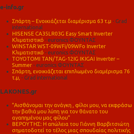
e-info.gr
Σπάρτη – Ενοικιάζεται διαμέρισμα 63 τ.μ
- Grad
international
HISENSE CA35LR03G Easy Smart Inverter
Κλιματιστικό
- euronics ΦΟΥΝΤΑΣ
WINSTAR WST-09WFi/09WFo Inverter
Κλιματιστικό
- euronics ΦΟΥΝΤΑΣ
TOYOTOMI TAN/TAG-12IG IKIGAI Inverter –
Summer
- euronics ΦΟΥΝΤΑΣ
Σπάρτη, ενοικιάζεται επιπλωμένο διαμέρισμα 76
τ.μ,
- Grad international
LAKONES.gr
"Αισθάνομαι την ανάγκη , φίλοι μου, να εκφράσω
την βαθιά μου λύπη για τον θάνατο του
αγαπημένου μας φίλου"
ΒΕΡΟΥΤΗΣ: Η απώλεια του Γιάννη Βαρβιτσιώτη
σηματοδοτεί το τέλος μιας σπουδαίας πολιτικής