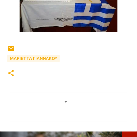
ΜΑΡΙΕΤΤΑ ΓΙΑΝΝΑΚΟΥ
Σ
χ
ό
λ