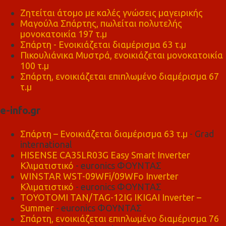
Ζητείται άτομο με καλές γνώσεις μαγειρικής
Μαγούλα Σπάρτης, πωλείται πολυτελής
μονοκατοικία 197 τ.μ
Σπάρτη - Ενοικιάζεται διαμέρισμα 63 τ.μ
Πικουλιάνικα Μυστρά, ενοικιάζεται μονοκατοικία
100 τ.μ
Σπάρτη, ενοικιάζεται επιπλωμένο διαμέρισμα 67
τ.μ
e-info.gr
Σπάρτη – Ενοικιάζεται διαμέρισμα 63 τ.μ
- Grad
international
HISENSE CA35LR03G Easy Smart Inverter
Κλιματιστικό
- euronics ΦΟΥΝΤΑΣ
WINSTAR WST-09WFi/09WFo Inverter
Κλιματιστικό
- euronics ΦΟΥΝΤΑΣ
TOYOTOMI TAN/TAG-12IG IKIGAI Inverter –
Summer
- euronics ΦΟΥΝΤΑΣ
Σπάρτη, ενοικιάζεται επιπλωμένο διαμέρισμα 76