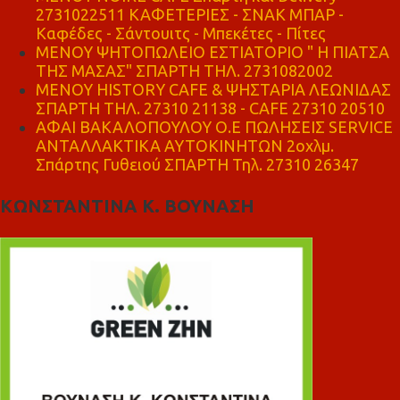
2731022511 ΚΑΦΕΤΕΡΙΕΣ - ΣΝΑΚ ΜΠΑΡ -
Καφέδες - Σάντουιτς - Μπεκέτες - Πίτες
ΜΕΝΟΥ ΨΗΤΟΠΩΛΕΙΟ ΕΣΤΙΑΤΟΡΙΟ " Η ΠΙΑΤΣΑ
ΤΗΣ ΜΑΣΑΣ" ΣΠΑΡΤΗ ΤΗΛ. 2731082002
ΜΕΝΟΥ HISTORY CAFE & ΨΗΣΤΑΡΙΑ ΛΕΩΝΙΔΑΣ
ΣΠΑΡΤΗ ΤΗΛ. 27310 21138 - CAFE 27310 20510
ΑΦΑΙ ΒΑΚΑΛΟΠΟΥΛΟΥ Ο.Ε ΠΩΛΗΣΕΙΣ SERVICE
ΑΝΤΑΛΛΑΚΤΙΚΑ ΑΥΤΟΚΙΝΗΤΩΝ 2οχλμ.
Σπάρτης Γυθειού ΣΠΑΡΤΗ Τηλ. 27310 26347
ΚΩΝΣΤΑΝΤΙΝΑ Κ. ΒΟΥΝΑΣΗ