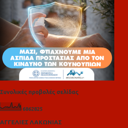
ι
α
Συνολικές προβολές σελίδας
6
8
6
2
8
2
5
ΑΓΓΕΛΙΕΣ ΛΑΚΩΝΙΑΣ