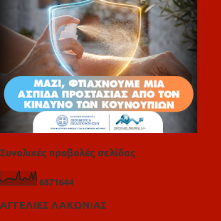
ι
α
Συνολικές προβολές σελίδας
6
8
7
1
6
4
4
ΑΓΓΕΛΙΕΣ ΛΑΚΩΝΙΑΣ