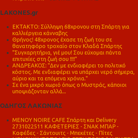
LAKONES.gr
ΕΚΤΑΚΤΟ: Σύλληψη 68χρονου στη Σπάρτη για
καλλιέργεια κάνναβης
Θρήνος! 48χρονος έχασε τη ζωή του σε
θανατηφόρο τροχαίο στον Κλαδά Σπάρτης
"Συγχαρητήρια, γιέ μου! Σου εύχομαι πάντα
επιτυχίες στη ζωή σου !!!!"
ΑΝΔΡΕΑΚΟΣ: "Δεν με ενδιαφέρει το πολιτικό
κόστος. Με ενδιαφέρει να υπάρχει νερό σήμερα,
αύριο και τα επόμενα χρόνια."
Σε ένα μικρό χωριό όπως ο Μυστράς, κάποιοι
υποψιάζονταν αλλά...
ΟΔΗΓΟΣ ΛΑΚΩΝΙΑΣ
MENOY NOIRE CAFE Σπάρτη και Delivery
2731022511 ΚΑΦΕΤΕΡΙΕΣ - ΣΝΑΚ ΜΠΑΡ -
Καφέδες - Σάντουιτς - Μπεκέτες - Πίτες