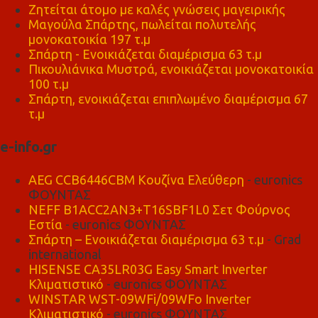
Ζητείται άτομο με καλές γνώσεις μαγειρικής
Μαγούλα Σπάρτης, πωλείται πολυτελής
μονοκατοικία 197 τ.μ
Σπάρτη - Ενοικιάζεται διαμέρισμα 63 τ.μ
Πικουλιάνικα Μυστρά, ενοικιάζεται μονοκατοικία
100 τ.μ
Σπάρτη, ενοικιάζεται επιπλωμένο διαμέρισμα 67
τ.μ
e-info.gr
AEG CCB6446CBM Κουζίνα Ελεύθερη
- euronics
ΦΟΥΝΤΑΣ
NEFF B1ACC2AN3+T16SBF1L0 Σετ Φούρνος
Εστία
- euronics ΦΟΥΝΤΑΣ
Σπάρτη – Ενοικιάζεται διαμέρισμα 63 τ.μ
- Grad
international
HISENSE CA35LR03G Easy Smart Inverter
Κλιματιστικό
- euronics ΦΟΥΝΤΑΣ
WINSTAR WST-09WFi/09WFo Inverter
Κλιματιστικό
- euronics ΦΟΥΝΤΑΣ