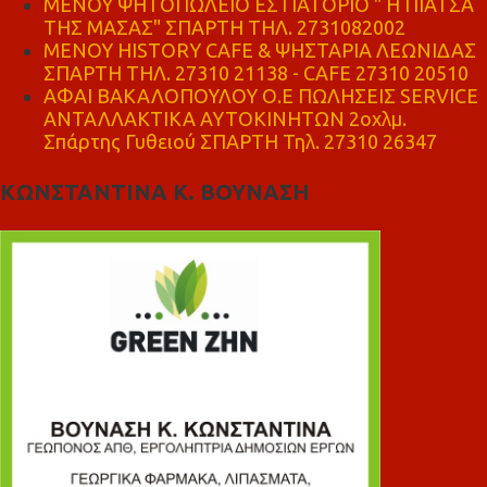
ΜΕΝΟΥ ΨΗΤΟΠΩΛΕΙΟ ΕΣΤΙΑΤΟΡΙΟ " Η ΠΙΑΤΣΑ
ΤΗΣ ΜΑΣΑΣ" ΣΠΑΡΤΗ ΤΗΛ. 2731082002
ΜΕΝΟΥ HISTORY CAFE & ΨΗΣΤΑΡΙΑ ΛΕΩΝΙΔΑΣ
ΣΠΑΡΤΗ ΤΗΛ. 27310 21138 - CAFE 27310 20510
ΑΦΑΙ ΒΑΚΑΛΟΠΟΥΛΟΥ Ο.Ε ΠΩΛΗΣΕΙΣ SERVICE
ΑΝΤΑΛΛΑΚΤΙΚΑ ΑΥΤΟΚΙΝΗΤΩΝ 2οχλμ.
Σπάρτης Γυθειού ΣΠΑΡΤΗ Τηλ. 27310 26347
ΚΩΝΣΤΑΝΤΙΝΑ Κ. ΒΟΥΝΑΣΗ