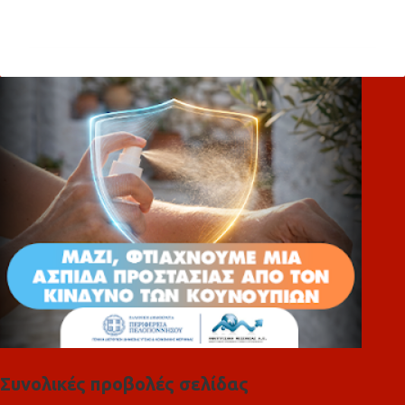
χ
ό
λ
ι
α
Συνολικές προβολές σελίδας