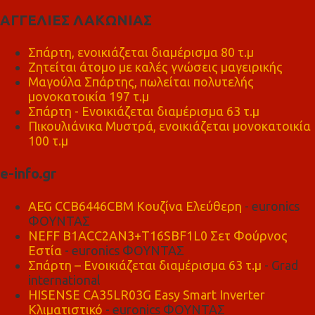
ΑΓΓΕΛΙΕΣ ΛΑΚΩΝΙΑΣ
Σπάρτη, ενοικιάζεται διαμέρισμα 80 τ.μ
Ζητείται άτομο με καλές γνώσεις μαγειρικής
Μαγούλα Σπάρτης, πωλείται πολυτελής
μονοκατοικία 197 τ.μ
Σπάρτη - Ενοικιάζεται διαμέρισμα 63 τ.μ
Πικουλιάνικα Μυστρά, ενοικιάζεται μονοκατοικία
100 τ.μ
e-info.gr
AEG CCB6446CBM Κουζίνα Ελεύθερη
- euronics
ΦΟΥΝΤΑΣ
NEFF B1ACC2AN3+T16SBF1L0 Σετ Φούρνος
Εστία
- euronics ΦΟΥΝΤΑΣ
Σπάρτη – Ενοικιάζεται διαμέρισμα 63 τ.μ
- Grad
international
HISENSE CA35LR03G Easy Smart Inverter
Κλιματιστικό
- euronics ΦΟΥΝΤΑΣ