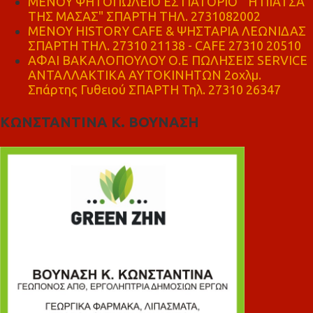
ΜΕΝΟΥ ΨΗΤΟΠΩΛΕΙΟ ΕΣΤΙΑΤΟΡΙΟ " Η ΠΙΑΤΣΑ
ΤΗΣ ΜΑΣΑΣ" ΣΠΑΡΤΗ ΤΗΛ. 2731082002
ΜΕΝΟΥ HISTORY CAFE & ΨΗΣΤΑΡΙΑ ΛΕΩΝΙΔΑΣ
ΣΠΑΡΤΗ ΤΗΛ. 27310 21138 - CAFE 27310 20510
ΑΦΑΙ ΒΑΚΑΛΟΠΟΥΛΟΥ Ο.Ε ΠΩΛΗΣΕΙΣ SERVICE
ΑΝΤΑΛΛΑΚΤΙΚΑ ΑΥΤΟΚΙΝΗΤΩΝ 2οχλμ.
Σπάρτης Γυθειού ΣΠΑΡΤΗ Τηλ. 27310 26347
ΚΩΝΣΤΑΝΤΙΝΑ Κ. ΒΟΥΝΑΣΗ