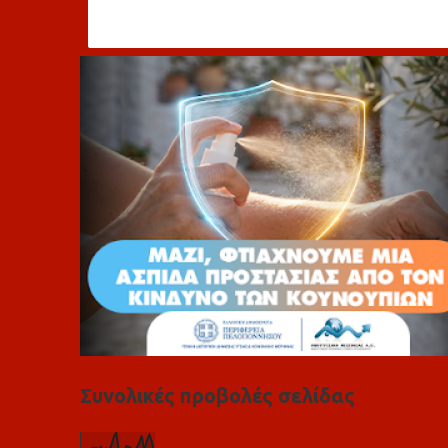
ό
λ
ι
α
Συνολικές προβολές σελίδας