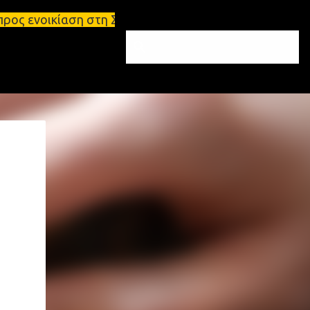
στη Σπάρτη Ενοικιάσεις διαμερισμάτων Σπάρτη και Λ