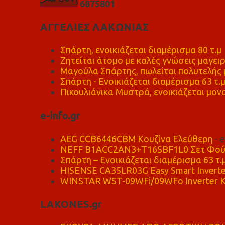
6
8
7
5
8
0
1
ΑΓΓΕΛΙΕΣ ΛΑΚΩΝΙΑΣ
Σπάρτη, ενοικιάζεται διαμέρισμα 80 τ.μ
Ζητείται άτομο με καλές γνώσεις μαγειρ
Μαγούλα Σπάρτης, πωλείται πολυτελής μ
Σπάρτη - Ενοικιάζεται διαμέρισμα 63 τ.
Πικουλιάνικα Μυστρά, ενοικιάζεται μονο
e-info.gr
AEG CCB6446CBM Κουζίνα Ελεύθερη
- 
NEFF B1ACC2AN3+T16SBF1L0 Σετ Φού
Σπάρτη – Ενοικιάζεται διαμέρισμα 63 τ.
HISENSE CA35LR03G Easy Smart Inverte
WINSTAR WST-09WFi/09WFo Inverter Κ
LAKONES.gr