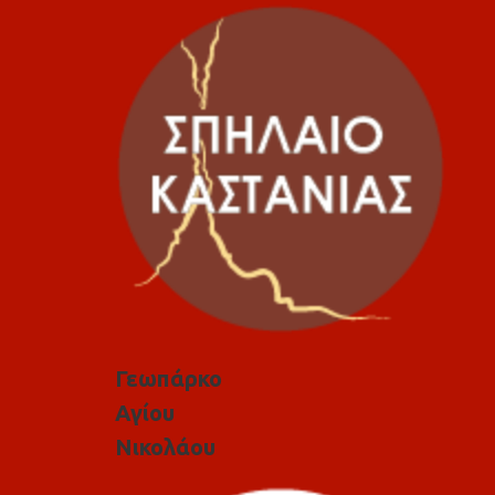
Γεωπάρκο
Αγίου
Νικολάου