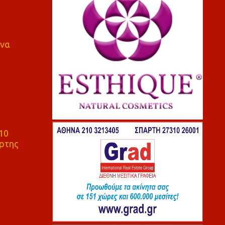
 να
10
ρτης