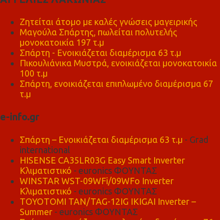
Ζητείται άτομο με καλές γνώσεις μαγειρικής
Μαγούλα Σπάρτης, πωλείται πολυτελής
μονοκατοικία 197 τ.μ
Σπάρτη - Ενοικιάζεται διαμέρισμα 63 τ.μ
Πικουλιάνικα Μυστρά, ενοικιάζεται μονοκατοικία
100 τ.μ
Σπάρτη, ενοικιάζεται επιπλωμένο διαμέρισμα 67
τ.μ
e-info.gr
Σπάρτη – Ενοικιάζεται διαμέρισμα 63 τ.μ
- Grad
international
HISENSE CA35LR03G Easy Smart Inverter
Κλιματιστικό
- euronics ΦΟΥΝΤΑΣ
WINSTAR WST-09WFi/09WFo Inverter
Κλιματιστικό
- euronics ΦΟΥΝΤΑΣ
TOYOTOMI TAN/TAG-12IG IKIGAI Inverter –
Summer
- euronics ΦΟΥΝΤΑΣ