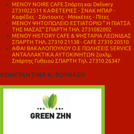
MENOY NOIRE CAFE Σπάρτη και Delivery
2731022511 ΚΑΦΕΤΕΡΙΕΣ - ΣΝΑΚ ΜΠΑΡ -
Καφέδες - Σάντουιτς - Μπεκέτες - Πίτες
ΜΕΝΟΥ ΨΗΤΟΠΩΛΕΙΟ ΕΣΤΙΑΤΟΡΙΟ " Η ΠΙΑΤΣΑ
ΤΗΣ ΜΑΣΑΣ" ΣΠΑΡΤΗ ΤΗΛ. 2731082002
ΜΕΝΟΥ HISTORY CAFE & ΨΗΣΤΑΡΙΑ ΛΕΩΝΙΔΑΣ
ΣΠΑΡΤΗ ΤΗΛ. 27310 21138 - CAFE 27310 20510
ΑΦΑΙ ΒΑΚΑΛΟΠΟΥΛΟΥ Ο.Ε ΠΩΛΗΣΕΙΣ SERVICE
ΑΝΤΑΛΛΑΚΤΙΚΑ ΑΥΤΟΚΙΝΗΤΩΝ 2οχλμ.
Σπάρτης Γυθειού ΣΠΑΡΤΗ Τηλ. 27310 26347
ΚΩΝΣΤΑΝΤΙΝΑ Κ. ΒΟΥΝΑΣΗ