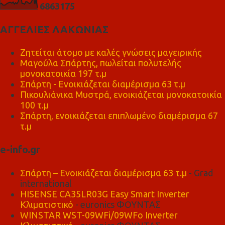
6
8
6
3
1
7
5
ΑΓΓΕΛΙΕΣ ΛΑΚΩΝΙΑΣ
Ζητείται άτομο με καλές γνώσεις μαγειρικής
Μαγούλα Σπάρτης, πωλείται πολυτελής
μονοκατοικία 197 τ.μ
Σπάρτη - Ενοικιάζεται διαμέρισμα 63 τ.μ
Πικουλιάνικα Μυστρά, ενοικιάζεται μονοκατοικία
100 τ.μ
Σπάρτη, ενοικιάζεται επιπλωμένο διαμέρισμα 67
τ.μ
e-info.gr
Σπάρτη – Ενοικιάζεται διαμέρισμα 63 τ.μ
- Grad
international
HISENSE CA35LR03G Easy Smart Inverter
Κλιματιστικό
- euronics ΦΟΥΝΤΑΣ
WINSTAR WST-09WFi/09WFo Inverter