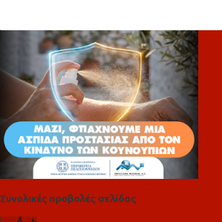
ό
λ
ι
α
Συνολικές προβολές σελίδας