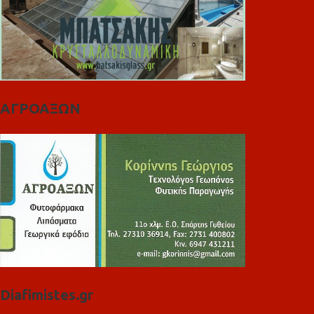
ΑΓΡΟΑΞΩΝ
Diafimistes.gr