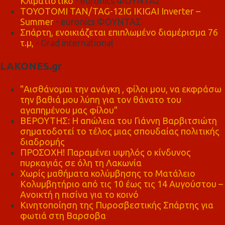
Κλιματιστικό
- euronics ΦΟΥΝΤΑΣ
TOYOTOMI TAN/TAG-12IG IKIGAI Inverter –
Summer
- euronics ΦΟΥΝΤΑΣ
Σπάρτη, ενοικιάζεται επιπλωμένο διαμέρισμα 76
τ.μ,
- Grad international
LAKONES.gr
"Αισθάνομαι την ανάγκη , φίλοι μου, να εκφράσω
την βαθιά μου λύπη για τον θάνατο του
αγαπημένου μας φίλου"
ΒΕΡΟΥΤΗΣ: Η απώλεια του Γιάννη Βαρβιτσιώτη
σηματοδοτεί το τέλος μιας σπουδαίας πολιτικής
διαδρομής
ΠΡΟΣΟΧΗ! Παραμένει υψηλός ο κίνδυνος
πυρκαγιάς σε όλη τη Λακωνία
Χωρίς μαθήματα κολύμβησης το Ματάλειο
Κολυμβητήριο από τις 10 έως τις 14 Αυγούστου –
Ανοικτή η πισίνα για το κοινό
Κινητοποίηση της Πυροσβεστικής Σπάρτης για
φωτιά στη Βαρσοβα