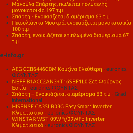
Μαγούλα Σπάρτης, πωλείται πολυτελής
μονοκατοικία 197 τ.μ
Σπάρτη - Ενοικιάζεται διαμέρισμα 63 τ.μ
Πικουλιάνικα Μυστρά, ενοικιάζεται μονοκατοικία
100 τ.μ
Σπάρτη, ενοικιάζεται επιπλωμένο διαμέρισμα 67
τ.μ
e-info.gr
AEG CCB6446CBM Κουζίνα Ελεύθερη
- euronics
ΦΟΥΝΤΑΣ
NEFF B1ACC2AN3+T16SBF1L0 Σετ Φούρνος
Εστία
- euronics ΦΟΥΝΤΑΣ
Σπάρτη – Ενοικιάζεται διαμέρισμα 63 τ.μ
- Grad
international
HISENSE CA35LR03G Easy Smart Inverter
Κλιματιστικό
- euronics ΦΟΥΝΤΑΣ
WINSTAR WST-09WFi/09WFo Inverter
Κλιματιστικό
- euronics ΦΟΥΝΤΑΣ