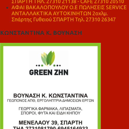
ΣΠΑΡΤΗ ΤΗΛ. 27310 21138 - CAFE 27310 20510
ΑΦΑΙ ΒΑΚΑΛΟΠΟΥΛΟΥ Ο.Ε ΠΩΛΗΣΕΙΣ SERVICE
ΑΝΤΑΛΛΑΚΤΙΚΑ ΑΥΤΟΚΙΝΗΤΩΝ 2οχλμ.
Σπάρτης Γυθειού ΣΠΑΡΤΗ Τηλ. 27310 26347
ΚΩΝΣΤΑΝΤΙΝΑ Κ. ΒΟΥΝΑΣΗ