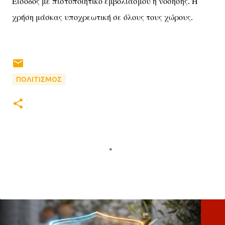
Είσοδος με πιστοποιητικό εμβολιασμού ή νόσησης. Η
χρήση μάσκας υποχρεωτική σε όλους τους χώρους.
ΠΟΛΙΤΙΣΜΟΣ
Σ
χ
ό
λ
ι