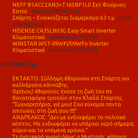
NEFF B1ACC2AN3+T16SBF1L0 Σετ Φούρνος
Εστία
- euronics ΦΟΥΝΤΑΣ
Σπάρτη – Ενοικιάζεται διαμέρισμα 63 τ.μ
- Grad
international
HISENSE CA35LR03G Easy Smart Inverter
Κλιματιστικό
- euronics ΦΟΥΝΤΑΣ
WINSTAR WST-09WFi/09WFo Inverter
Κλιματιστικό
- euronics ΦΟΥΝΤΑΣ
LAKONES.gr
ΕΚΤΑΚΤΟ: Σύλληψη 68χρονου στη Σπάρτη για
καλλιέργεια κάνναβης
Θρήνος! 48χρονος έχασε τη ζωή του σε
θανατηφόρο τροχαίο στον Κλαδά Σπάρτης
"Συγχαρητήρια, γιέ μου! Σου εύχομαι πάντα
επιτυχίες στη ζωή σου !!!!"
ΑΝΔΡΕΑΚΟΣ: "Δεν με ενδιαφέρει το πολιτικό
κόστος. Με ενδιαφέρει να υπάρχει νερό σήμερα,
αύριο και τα επόμενα χρόνια."
Σε ένα μικρό χωριό όπως ο Μυστράς, κάποιοι