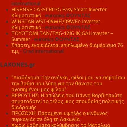
international
HISENSE CA35LR03G Easy Smart Inverter
Κλιματιστικό
- euronics ΦΟΥΝΤΑΣ
WINSTAR WST-09WFi/09WFo Inverter
Κλιματιστικό
- euronics ΦΟΥΝΤΑΣ
TOYOTOMI TAN/TAG-12IG IKIGAI Inverter –
Summer
- euronics ΦΟΥΝΤΑΣ
Σπάρτη, ενοικιάζεται επιπλωμένο διαμέρισμα 76
τ.μ,
- Grad international
LAKONES.gr
"Αισθάνομαι την ανάγκη , φίλοι μου, να εκφράσω
την βαθιά μου λύπη για τον θάνατο του
αγαπημένου μας φίλου"
ΒΕΡΟΥΤΗΣ: Η απώλεια του Γιάννη Βαρβιτσιώτη
σηματοδοτεί το τέλος μιας σπουδαίας πολιτικής
διαδρομής
ΠΡΟΣΟΧΗ! Παραμένει υψηλός ο κίνδυνος
πυρκαγιάς σε όλη τη Λακωνία
Χωρίς μαθήματα κολύμβησης το Ματάλειο