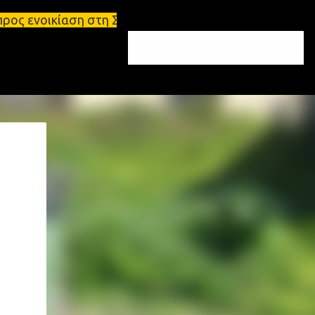
 στη Σπάρτη Ενοικιάσεις διαμερισμάτων Σπάρτη και 