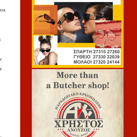
 να
α
ν
ν