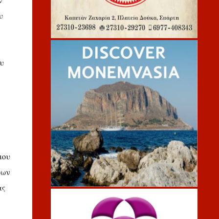
ν
υ
υ
μου
των
ας