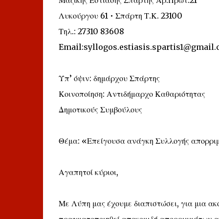
Μαζικής Εστίασης Σπάρτης Αρ.Πρωτ:21
Λυκούργου 61 • Σπάρτη Τ.Κ. 23100
Τηλ.: 27310 83608
Email:syllogos.estiasis.spartis1@gmail
Υπ’ όψιν: δημάρχου Σπάρτης
Κοινοποίηση: Αντιδήμαρχο Καθαριότητας
Δημοτικούς Συμβούλους
Θέμα: «Επείγουσα ανάγκη Συλλογής απορρ
Αγαπητοί κύριοι,
Με Λύπη μας έχουμε διαπιστώσει, για μια ακό