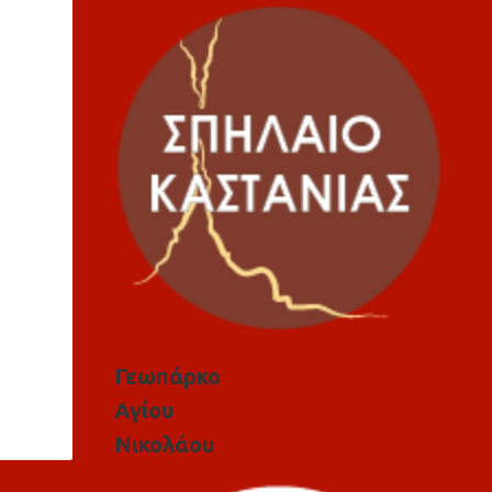
Γεωπάρκο
Αγίου
Νικολάου