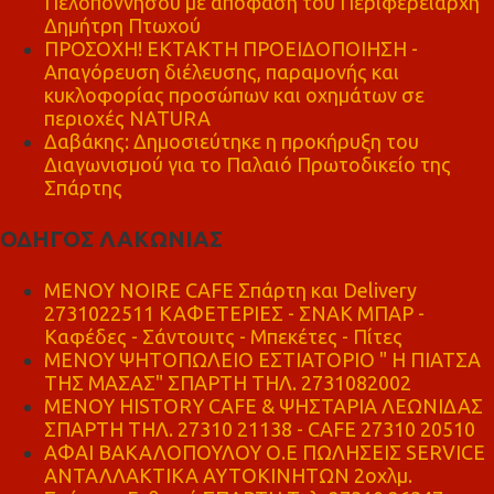
Πελοποννήσου με απόφαση του Περιφερειάρχη
Δημήτρη Πτωχού
ΠΡΟΣΟΧΗ! ΕΚΤΑΚΤΗ ΠΡΟΕΙΔΟΠΟΙΗΣΗ -
Απαγόρευση διέλευσης, παραμονής και
κυκλοφορίας προσώπων και οχημάτων σε
περιοχές NATURA
Δαβάκης: Δημοσιεύτηκε η προκήρυξη του
Διαγωνισμού για το Παλαιό Πρωτοδικείο της
Σπάρτης
ΟΔΗΓΟΣ ΛΑΚΩΝΙΑΣ
MENOY NOIRE CAFE Σπάρτη και Delivery
2731022511 ΚΑΦΕΤΕΡΙΕΣ - ΣΝΑΚ ΜΠΑΡ -
Καφέδες - Σάντουιτς - Μπεκέτες - Πίτες
ΜΕΝΟΥ ΨΗΤΟΠΩΛΕΙΟ ΕΣΤΙΑΤΟΡΙΟ " Η ΠΙΑΤΣΑ
ΤΗΣ ΜΑΣΑΣ" ΣΠΑΡΤΗ ΤΗΛ. 2731082002
ΜΕΝΟΥ HISTORY CAFE & ΨΗΣΤΑΡΙΑ ΛΕΩΝΙΔΑΣ
ΣΠΑΡΤΗ ΤΗΛ. 27310 21138 - CAFE 27310 20510
ΑΦΑΙ ΒΑΚΑΛΟΠΟΥΛΟΥ Ο.Ε ΠΩΛΗΣΕΙΣ SERVICE
ΑΝΤΑΛΛΑΚΤΙΚΑ ΑΥΤΟΚΙΝΗΤΩΝ 2οχλμ.