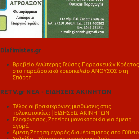
Diafimistes.gr
Βραβείο Ανώτερης Γεύσης Παρασκευών Κρέατος
στο παραδοσιακό κρεοπωλείο ΑΝΟΥΣΟΣ στη
Σπάρτη
RETV.gr ΝΕΑ - ΕΙΔΗΣΕΙΣ ΑΚΙΝΗΤΩΝ
Τέλος οι βραχυχρόνιες μισθώσεις στις
πολυκατοικίες; | ΕΙΔΗΣΕΙΣ ΑΚΙΝΗΤΩΝ
Ελαφόνησος, Ζητείται μονοκατοικία για άμεση
αγορά
Άμεση Ζήτηση αγοράς διαμέρισματος στο Γύθειο
Χαλκίδα - Ζήτηση για αγορά ημιτελούς