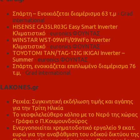
Σπάρτη – Ενοικιάζεται διαμέρισμα 63 τ.μ
- Grad
international
HISENSE CA35LR03G Easy Smart Inverter
Κλιματιστικό
- euronics ΦΟΥΝΤΑΣ
WINSTAR WST-09WFi/09WFo Inverter
Κλιματιστικό
- euronics ΦΟΥΝΤΑΣ
TOYOTOMI TAN/TAG-12IG IKIGAI Inverter –
Summer
- euronics ΦΟΥΝΤΑΣ
Σπάρτη, ενοικιάζεται επιπλωμένο διαμέρισμα 76
τ.μ,
- Grad international
LAKONES.gr
Ρειχέα: Συγκινητική εκδήλωση τιμής και αγάπης
για την Τρίτη Ηλικία
Το νεοφιλελεύθερο κόλπο με το Νερό της χώρας
- Γράφει ο Π.Κουμουνδούρος
Ενεργοποιείται χρηματοδοτικό εργαλείο 9 εκατ.
ευρώ για την αναβάθμιση του οδικού δικτύου της