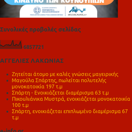
Συνολικές προβολές σελίδας
6
8
5
7
7
2
1
ΑΓΓΕΛΙΕΣ ΛΑΚΩΝΙΑΣ
Ζητείται άτομο με καλές γνώσεις μαγειρικής
Μαγούλα Σπάρτης, πωλείται πολυτελής
μονοκατοικία 197 τ.μ
Σπάρτη - Ενοικιάζεται διαμέρισμα 63 τ.μ
Πικουλιάνικα Μυστρά, ενοικιάζεται μονοκατοικία
100 τ.μ
Σπάρτη, ενοικιάζεται επιπλωμένο διαμέρισμα 67
τ.μ
e-info.gr