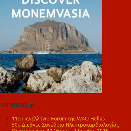
IATRIKOS.gr
11ο Πανελλήνιο Forum της W4O Hellas
50ο Διεθνές Συνέδριο Ηλεκτροκαρδιολογίας
Θεσσαλονίκη, 30 Μαΐου – 1 Ιουνίου 2025