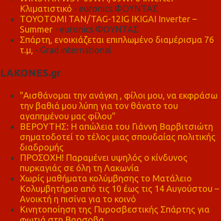
Κλιματιστικό
- euronics ΦΟΥΝΤΑΣ
TOYOTOMI TAN/TAG-12IG IKIGAI Inverter –
Summer
- euronics ΦΟΥΝΤΑΣ
Σπάρτη, ενοικιάζεται επιπλωμένο διαμέρισμα 76
τ.μ,
- Grad international
LAKONES.gr
"Αισθάνομαι την ανάγκη , φίλοι μου, να εκφράσω
την βαθιά μου λύπη για τον θάνατο του
αγαπημένου μας φίλου"
ΒΕΡΟΥΤΗΣ: Η απώλεια του Γιάννη Βαρβιτσιώτη
σηματοδοτεί το τέλος μιας σπουδαίας πολιτικής
διαδρομής
ΠΡΟΣΟΧΗ! Παραμένει υψηλός ο κίνδυνος
πυρκαγιάς σε όλη τη Λακωνία
Χωρίς μαθήματα κολύμβησης το Ματάλειο
Κολυμβητήριο από τις 10 έως τις 14 Αυγούστου –
Ανοικτή η πισίνα για το κοινό
Κινητοποίηση της Πυροσβεστικής Σπάρτης για
φωτιά στη Βαρσοβα