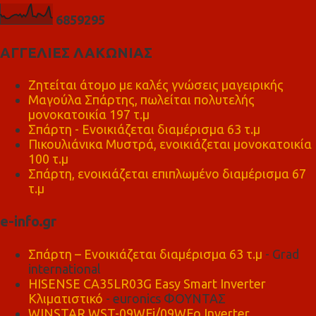
6
8
5
9
2
9
5
ΑΓΓΕΛΙΕΣ ΛΑΚΩΝΙΑΣ
Ζητείται άτομο με καλές γνώσεις μαγειρικής
Μαγούλα Σπάρτης, πωλείται πολυτελής
μονοκατοικία 197 τ.μ
Σπάρτη - Ενοικιάζεται διαμέρισμα 63 τ.μ
Πικουλιάνικα Μυστρά, ενοικιάζεται μονοκατοικία
100 τ.μ
Σπάρτη, ενοικιάζεται επιπλωμένο διαμέρισμα 67
τ.μ
e-info.gr
Σπάρτη – Ενοικιάζεται διαμέρισμα 63 τ.μ
- Grad
international
HISENSE CA35LR03G Easy Smart Inverter
Κλιματιστικό
- euronics ΦΟΥΝΤΑΣ
WINSTAR WST-09WFi/09WFo Inverter