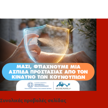
χ
ό
λ
ι
α
Συνολικές προβολές σελίδας