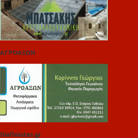
ΑΓΡΟΑΞΩΝ
Diafimistes.gr