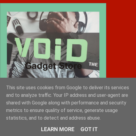
This site uses cookies from Google to deliver its services
and to analyze traffic. Your IP address and user-agent are
shared with Google along with performance and security
metrics to ensure quality of service, generate usage
statistics, and to detect and address abuse.
Diafimistes.gr
LEARN MORE
GOT IT