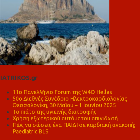
IATRIKOS.gr
11ο Πανελλήνιο Forum της W4O Hellas
50ο Διεθνές Συνέδριο Ηλεκτροκαρδιολογίας
Θεσσαλονίκη, 30 Μαΐου – 1 Ιουνίου 2025
Το πιάτο της υγιεινής διατροφής
Χρήση εξωτερικού αυτόματου απινιδωτή
Πώς να σώσεις ένα ΠΑΙΔΙ σε καρδιακή ανακοπή;
Paediatric BLS