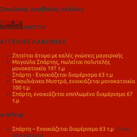
υ
Συνολικές προβολές σελίδας
6
8
5
7
7
1
5
ΑΓΓΕΛΙΕΣ ΛΑΚΩΝΙΑΣ
Ζητείται άτομο με καλές γνώσεις μαγειρικής
Μαγούλα Σπάρτης, πωλείται πολυτελής
μονοκατοικία 197 τ.μ
Σπάρτη - Ενοικιάζεται διαμέρισμα 63 τ.μ
Πικουλιάνικα Μυστρά, ενοικιάζεται μονοκατοικία
100 τ.μ
Σπάρτη, ενοικιάζεται επιπλωμένο διαμέρισμα 67
τ.μ
e-info.gr
Σπάρτη – Ενοικιάζεται διαμέρισμα 63 τ.μ
- Grad
international