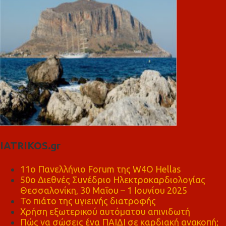
IATRIKOS.gr
11ο Πανελλήνιο Forum της W4O Hellas
50ο Διεθνές Συνέδριο Ηλεκτροκαρδιολογίας
Θεσσαλονίκη, 30 Μαΐου – 1 Ιουνίου 2025
Το πιάτο της υγιεινής διατροφής
Χρήση εξωτερικού αυτόματου απινιδωτή
Πώς να σώσεις ένα ΠΑΙΔΙ σε καρδιακή ανακοπή;