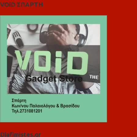
VOiD ΣΠΑΡΤΗ
Diafimistes.gr