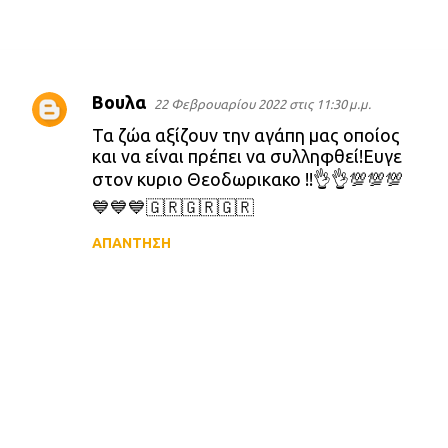
Βουλα
22 Φεβρουαρίου 2022 στις 11:30 μ.μ.
Σ
Τα ζώα αξίζουν την αγάπη μας οποίος
χ
και να είναι πρέπει να συλληφθεί!Ευγε
ό
στον κυριο Θεοδωρικακο !!👌👌💯💯💯
💙💙💙🇬🇷🇬🇷🇬🇷
λ
ι
ΑΠΆΝΤΗΣΗ
α