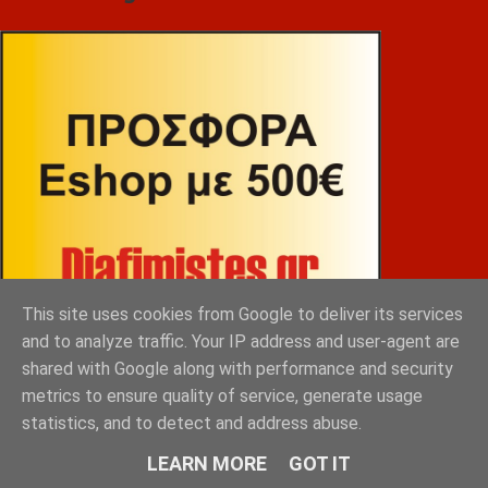
This site uses cookies from Google to deliver its services
and to analyze traffic. Your IP address and user-agent are
shared with Google along with performance and security
metrics to ensure quality of service, generate usage
statistics, and to detect and address abuse.
ΒΕΚΡΑΚΟΣ
LEARN MORE
GOT IT