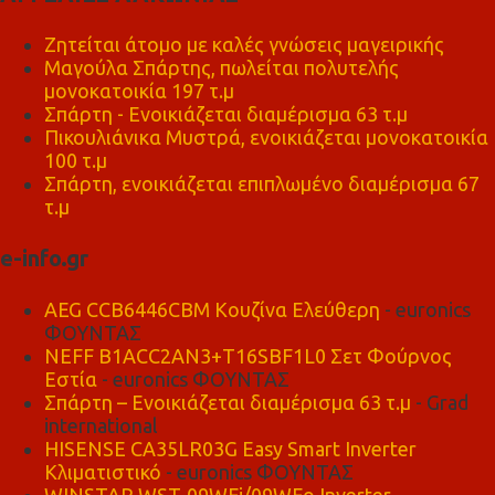
Ζητείται άτομο με καλές γνώσεις μαγειρικής
Μαγούλα Σπάρτης, πωλείται πολυτελής
μονοκατοικία 197 τ.μ
Σπάρτη - Ενοικιάζεται διαμέρισμα 63 τ.μ
Πικουλιάνικα Μυστρά, ενοικιάζεται μονοκατοικία
100 τ.μ
Σπάρτη, ενοικιάζεται επιπλωμένο διαμέρισμα 67
τ.μ
e-info.gr
AEG CCB6446CBM Κουζίνα Ελεύθερη
- euronics
ΦΟΥΝΤΑΣ
NEFF B1ACC2AN3+T16SBF1L0 Σετ Φούρνος
Εστία
- euronics ΦΟΥΝΤΑΣ
Σπάρτη – Ενοικιάζεται διαμέρισμα 63 τ.μ
- Grad
international
HISENSE CA35LR03G Easy Smart Inverter
Κλιματιστικό
- euronics ΦΟΥΝΤΑΣ
WINSTAR WST-09WFi/09WFo Inverter