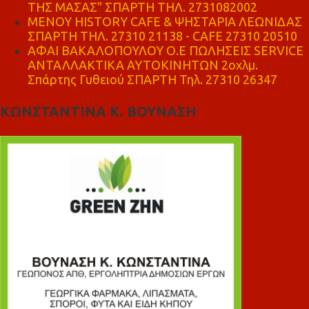
ΤΗΣ ΜΑΣΑΣ" ΣΠΑΡΤΗ ΤΗΛ. 2731082002
ΜΕΝΟΥ HISTORY CAFE & ΨΗΣΤΑΡΙΑ ΛΕΩΝΙΔΑΣ
ΣΠΑΡΤΗ ΤΗΛ. 27310 21138 - CAFE 27310 20510
ΑΦΑΙ ΒΑΚΑΛΟΠΟΥΛΟΥ Ο.Ε ΠΩΛΗΣΕΙΣ SERVICE
ΑΝΤΑΛΛΑΚΤΙΚΑ ΑΥΤΟΚΙΝΗΤΩΝ 2οχλμ.
Σπάρτης Γυθειού ΣΠΑΡΤΗ Τηλ. 27310 26347
ΚΩΝΣΤΑΝΤΙΝΑ Κ. ΒΟΥΝΑΣΗ