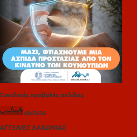
ι
α
Συνολικές προβολές σελίδας
6
8
6
5
6
2
8
ΑΓΓΕΛΙΕΣ ΛΑΚΩΝΙΑΣ