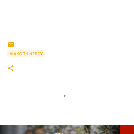
ΔΙΑΚΟΠΗ ΝΕΡΟΥ
Σ
χ
ό
λ