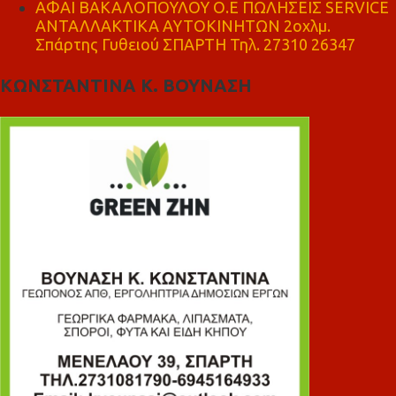
ΑΦΑΙ ΒΑΚΑΛΟΠΟΥΛΟΥ Ο.Ε ΠΩΛΗΣΕΙΣ SERVICE
ΑΝΤΑΛΛΑΚΤΙΚΑ ΑΥΤΟΚΙΝΗΤΩΝ 2οχλμ.
Σπάρτης Γυθειού ΣΠΑΡΤΗ Τηλ. 27310 26347
ΚΩΝΣΤΑΝΤΙΝΑ Κ. ΒΟΥΝΑΣΗ