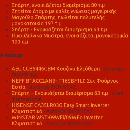
Σπάρτη, ενοικιάζεται διαμέρισμα 80 τ.μ
Ζητείται άτομο με καλές γνώσεις μαγειρικής
Μαγούλα Σπάρτης, πωλείται πολυτελής
μονοκατοικία 197 τ.μ
Σπάρτη - Ενοικιάζεται διαμέρισμα 63 τ.μ
Πικουλιάνικα Μυστρά, ενοικιάζεται μονοκατοικία
100 τ.μ
e-info.gr
AEG CCB6446CBM Κουζίνα Ελεύθερη
- euronics
ΦΟΥΝΤΑΣ
NEFF B1ACC2AN3+T16SBF1L0 Σετ Φούρνος
Εστία
- euronics ΦΟΥΝΤΑΣ
Σπάρτη – Ενοικιάζεται διαμέρισμα 63 τ.μ
- Grad
international
HISENSE CA35LR03G Easy Smart Inverter
Κλιματιστικό
- euronics ΦΟΥΝΤΑΣ
WINSTAR WST-09WFi/09WFo Inverter
Κλιματιστικό
- euronics ΦΟΥΝΤΑΣ