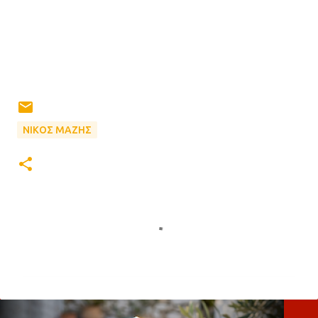
ΝΙΚΟΣ ΜΑΖΗΣ
Σ
χ
ό
λ