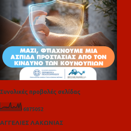
ι
α
Συνολικές προβολές σελίδας
6
8
7
5
0
5
2
ΑΓΓΕΛΙΕΣ ΛΑΚΩΝΙΑΣ