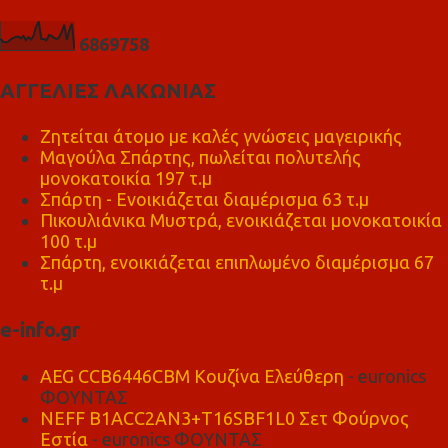
6
8
6
9
7
5
8
ΑΓΓΕΛΙΕΣ ΛΑΚΩΝΙΑΣ
Ζητείται άτομο με καλές γνώσεις μαγειρικής
Μαγούλα Σπάρτης, πωλείται πολυτελής
μονοκατοικία 197 τ.μ
Σπάρτη - Ενοικιάζεται διαμέρισμα 63 τ.μ
Πικουλιάνικα Μυστρά, ενοικιάζεται μονοκατοικία
100 τ.μ
Σπάρτη, ενοικιάζεται επιπλωμένο διαμέρισμα 67
τ.μ
e-info.gr
AEG CCB6446CBM Κουζίνα Ελεύθερη
- euronics
ΦΟΥΝΤΑΣ
NEFF B1ACC2AN3+T16SBF1L0 Σετ Φούρνος
Εστία
- euronics ΦΟΥΝΤΑΣ