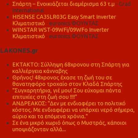
Σπάρτη – Ενοικιάζεται διαμέρισμα 63 τ.μ
- Grad
international
HISENSE CA35LR03G Easy Smart Inverter
Κλιματιστικό
- euronics ΦΟΥΝΤΑΣ
WINSTAR WST-09WFi/09WFo Inverter
Κλιματιστικό
- euronics ΦΟΥΝΤΑΣ
LAKONES.gr
ΕΚΤΑΚΤΟ: Σύλληψη 68χρονου στη Σπάρτη για
καλλιέργεια κάνναβης
Θρήνος! 48χρονος έχασε τη ζωή του σε
θανατηφόρο τροχαίο στον Κλαδά Σπάρτης
"Συγχαρητήρια, γιέ μου! Σου εύχομαι πάντα
επιτυχίες στη ζωή σου !!!!"
ΑΝΔΡΕΑΚΟΣ: "Δεν με ενδιαφέρει το πολιτικό
κόστος. Με ενδιαφέρει να υπάρχει νερό σήμερα,
αύριο και τα επόμενα χρόνια."
Σε ένα μικρό χωριό όπως ο Μυστράς, κάποιοι
υποψιάζονταν αλλά...