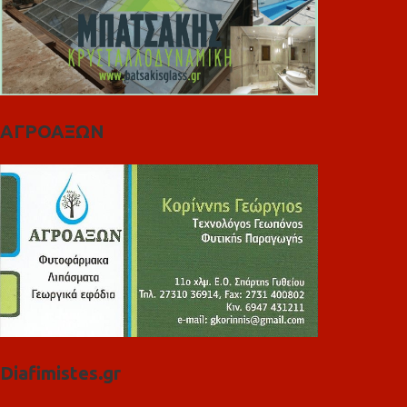
ΑΓΡΟΑΞΩΝ
Diafimistes.gr