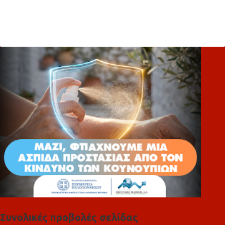
Σ
χ
ό
λ
ι
α
Συνολικές προβολές σελίδας