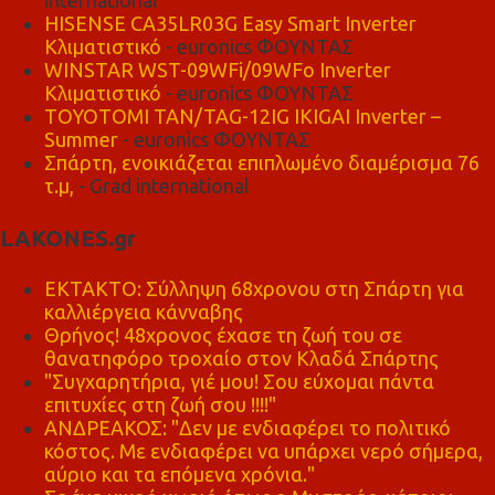
international
HISENSE CA35LR03G Easy Smart Inverter
Κλιματιστικό
- euronics ΦΟΥΝΤΑΣ
WINSTAR WST-09WFi/09WFo Inverter
Κλιματιστικό
- euronics ΦΟΥΝΤΑΣ
TOYOTOMI TAN/TAG-12IG IKIGAI Inverter –
Summer
- euronics ΦΟΥΝΤΑΣ
Σπάρτη, ενοικιάζεται επιπλωμένο διαμέρισμα 76
τ.μ,
- Grad international
LAKONES.gr
ΕΚΤΑΚΤΟ: Σύλληψη 68χρονου στη Σπάρτη για
καλλιέργεια κάνναβης
Θρήνος! 48χρονος έχασε τη ζωή του σε
θανατηφόρο τροχαίο στον Κλαδά Σπάρτης
"Συγχαρητήρια, γιέ μου! Σου εύχομαι πάντα
επιτυχίες στη ζωή σου !!!!"
ΑΝΔΡΕΑΚΟΣ: "Δεν με ενδιαφέρει το πολιτικό
κόστος. Με ενδιαφέρει να υπάρχει νερό σήμερα,
αύριο και τα επόμενα χρόνια."