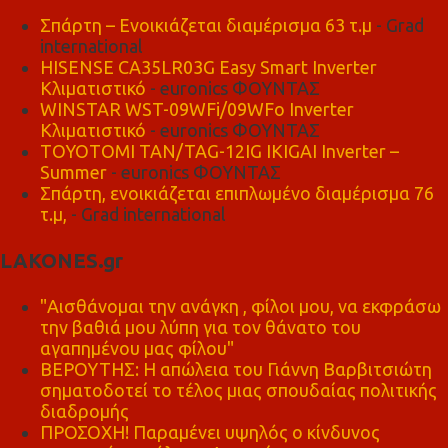
Σπάρτη – Ενοικιάζεται διαμέρισμα 63 τ.μ
- Grad
international
HISENSE CA35LR03G Easy Smart Inverter
Κλιματιστικό
- euronics ΦΟΥΝΤΑΣ
WINSTAR WST-09WFi/09WFo Inverter
Κλιματιστικό
- euronics ΦΟΥΝΤΑΣ
TOYOTOMI TAN/TAG-12IG IKIGAI Inverter –
Summer
- euronics ΦΟΥΝΤΑΣ
Σπάρτη, ενοικιάζεται επιπλωμένο διαμέρισμα 76
τ.μ,
- Grad international
LAKONES.gr
"Αισθάνομαι την ανάγκη , φίλοι μου, να εκφράσω
την βαθιά μου λύπη για τον θάνατο του
αγαπημένου μας φίλου"
ΒΕΡΟΥΤΗΣ: Η απώλεια του Γιάννη Βαρβιτσιώτη
σηματοδοτεί το τέλος μιας σπουδαίας πολιτικής
διαδρομής
ΠΡΟΣΟΧΗ! Παραμένει υψηλός ο κίνδυνος