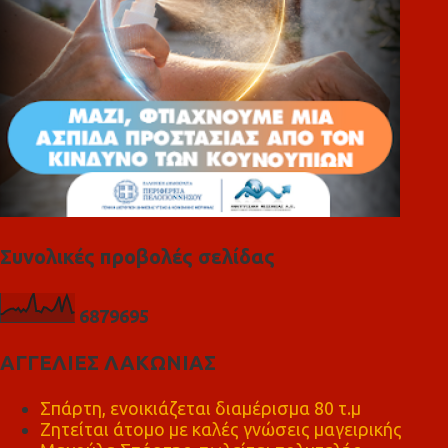
Συνολικές προβολές σελίδας
6
8
7
9
6
9
5
ΑΓΓΕΛΙΕΣ ΛΑΚΩΝΙΑΣ
Σπάρτη, ενοικιάζεται διαμέρισμα 80 τ.μ
Ζητείται άτομο με καλές γνώσεις μαγειρικής