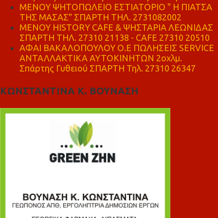
ΜΕΝΟΥ ΨΗΤΟΠΩΛΕΙΟ ΕΣΤΙΑΤΟΡΙΟ " Η ΠΙΑΤΣΑ
ΤΗΣ ΜΑΣΑΣ" ΣΠΑΡΤΗ ΤΗΛ. 2731082002
ΜΕΝΟΥ HISTORY CAFE & ΨΗΣΤΑΡΙΑ ΛΕΩΝΙΔΑΣ
ΣΠΑΡΤΗ ΤΗΛ. 27310 21138 - CAFE 27310 20510
ΑΦΑΙ ΒΑΚΑΛΟΠΟΥΛΟΥ Ο.Ε ΠΩΛΗΣΕΙΣ SERVICE
ΑΝΤΑΛΛΑΚΤΙΚΑ ΑΥΤΟΚΙΝΗΤΩΝ 2οχλμ.
Σπάρτης Γυθειού ΣΠΑΡΤΗ Τηλ. 27310 26347
ΚΩΝΣΤΑΝΤΙΝΑ Κ. ΒΟΥΝΑΣΗ