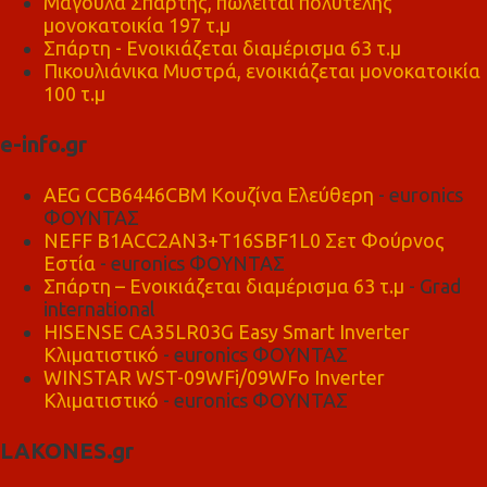
Μαγούλα Σπάρτης, πωλείται πολυτελής
μονοκατοικία 197 τ.μ
Σπάρτη - Ενοικιάζεται διαμέρισμα 63 τ.μ
Πικουλιάνικα Μυστρά, ενοικιάζεται μονοκατοικία
100 τ.μ
e-info.gr
AEG CCB6446CBM Κουζίνα Ελεύθερη
- euronics
ΦΟΥΝΤΑΣ
NEFF B1ACC2AN3+T16SBF1L0 Σετ Φούρνος
Εστία
- euronics ΦΟΥΝΤΑΣ
Σπάρτη – Ενοικιάζεται διαμέρισμα 63 τ.μ
- Grad
international
HISENSE CA35LR03G Easy Smart Inverter
Κλιματιστικό
- euronics ΦΟΥΝΤΑΣ
WINSTAR WST-09WFi/09WFo Inverter
Κλιματιστικό
- euronics ΦΟΥΝΤΑΣ
LAKONES.gr