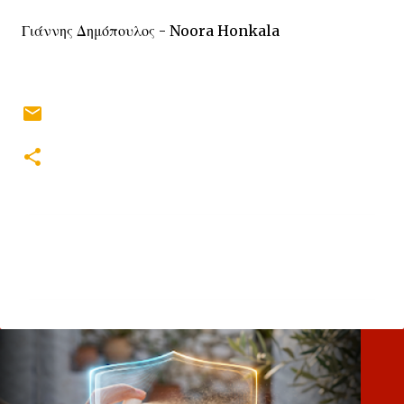
Γιάννης Δημόπουλος - Noora Honkala
Σ
χ
ό
λ
ι
α