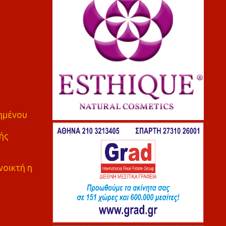
πημένου
ής
νοικτή η