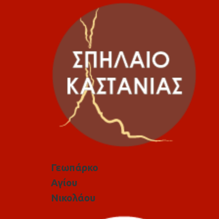
Γεωπάρκο
Αγίου
Νικολάου