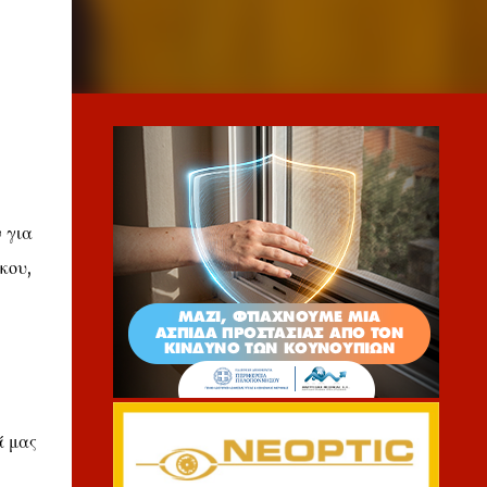
 για
κου,
ά μας