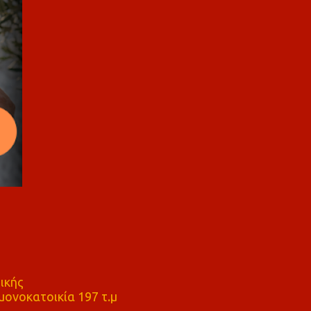
ικής
ονοκατοικία 197 τ.μ
μ