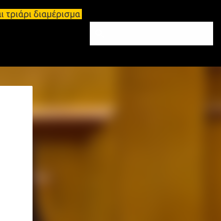
ται τριάρι διαμέρισμα 91τ.μ Ζητούνται υπάλληλοι σ