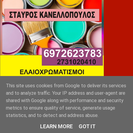
This site uses cookies from Google to deliver its services
and to analyze traffic. Your IP address and user-agent are
shared with Google along with performance and security
metrics to ensure quality of service, generate usage
SLEEP EXPERTS
statistics, and to detect and address abuse.
LEARN MORE
GOT IT