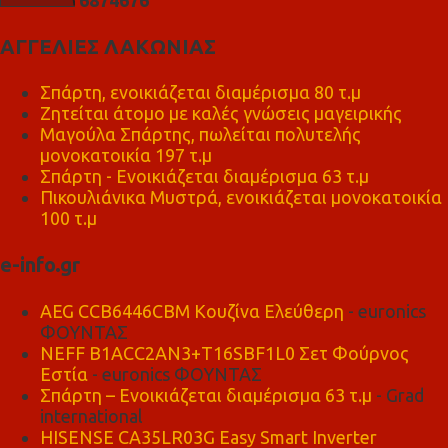
ΑΓΓΕΛΙΕΣ ΛΑΚΩΝΙΑΣ
Σπάρτη, ενοικιάζεται διαμέρισμα 80 τ.μ
Ζητείται άτομο με καλές γνώσεις μαγειρικής
Μαγούλα Σπάρτης, πωλείται πολυτελής
μονοκατοικία 197 τ.μ
Σπάρτη - Ενοικιάζεται διαμέρισμα 63 τ.μ
Πικουλιάνικα Μυστρά, ενοικιάζεται μονοκατοικία
100 τ.μ
e-info.gr
AEG CCB6446CBM Κουζίνα Ελεύθερη
- euronics
ΦΟΥΝΤΑΣ
NEFF B1ACC2AN3+T16SBF1L0 Σετ Φούρνος
Εστία
- euronics ΦΟΥΝΤΑΣ
Σπάρτη – Ενοικιάζεται διαμέρισμα 63 τ.μ
- Grad
international
HISENSE CA35LR03G Easy Smart Inverter