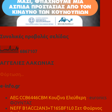
Συνολικές προβολές σελίδας
6
8
6
7
1
0
7
ΑΓΓΕΛΙΕΣ ΛΑΚΩΝΙΑΣ
Φόρτωση...
e-info.gr
AEG CCB6446CBM Κουζίνα Ελεύθερη
- euronics
ΦΟΥΝΤΑΣ
NEFF B1ACC2AN3+T16SBF1L0 Σετ Φούρνος