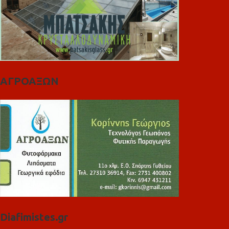
ΑΓΡΟΑΞΩΝ
Diafimistes.gr