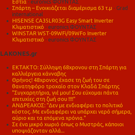
Εστία
- euronics ΦΟΥΝΤΑΣ
Σπάρτη – Ενοικιάζεται διαμέρισμα 63 τ.μ
- Grad
international
HISENSE CA35LR03G Easy Smart Inverter
Κλιματιστικό
- euronics ΦΟΥΝΤΑΣ
WINSTAR WST-09WFi/09WFo Inverter
Κλιματιστικό
- euronics ΦΟΥΝΤΑΣ
LAKONES.gr
ΕΚΤΑΚΤΟ: Σύλληψη 68χρονου στη Σπάρτη για
καλλιέργεια κάνναβης
Θρήνος! 48χρονος έχασε τη ζωή του σε
θανατηφόρο τροχαίο στον Κλαδά Σπάρτης
"Συγχαρητήρια, γιέ μου! Σου εύχομαι πάντα
επιτυχίες στη ζωή σου !!!!"
ΑΝΔΡΕΑΚΟΣ: "Δεν με ενδιαφέρει το πολιτικό
κόστος. Με ενδιαφέρει να υπάρχει νερό σήμερα,
αύριο και τα επόμενα χρόνια."
Σε ένα μικρό χωριό όπως ο Μυστράς, κάποιοι
υποψιάζονταν αλλά...