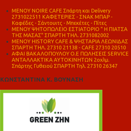
MENOY NOIRE CAFE Σπάρτη και Delivery
2731022511 ΚΑΦΕΤΕΡΙΕΣ - ΣΝΑΚ ΜΠΑΡ -
Καφέδες - Σάντουιτς - Μπεκέτες - Πίτες
ΜΕΝΟΥ ΨΗΤΟΠΩΛΕΙΟ ΕΣΤΙΑΤΟΡΙΟ " Η ΠΙΑΤΣΑ
ΤΗΣ ΜΑΣΑΣ" ΣΠΑΡΤΗ ΤΗΛ. 2731082002
ΜΕΝΟΥ HISTORY CAFE & ΨΗΣΤΑΡΙΑ ΛΕΩΝΙΔΑΣ
ΣΠΑΡΤΗ ΤΗΛ. 27310 21138 - CAFE 27310 20510
ΑΦΑΙ ΒΑΚΑΛΟΠΟΥΛΟΥ Ο.Ε ΠΩΛΗΣΕΙΣ SERVICE
ΑΝΤΑΛΛΑΚΤΙΚΑ ΑΥΤΟΚΙΝΗΤΩΝ 2οχλμ.
Σπάρτης Γυθειού ΣΠΑΡΤΗ Τηλ. 27310 26347
ΚΩΝΣΤΑΝΤΙΝΑ Κ. ΒΟΥΝΑΣΗ