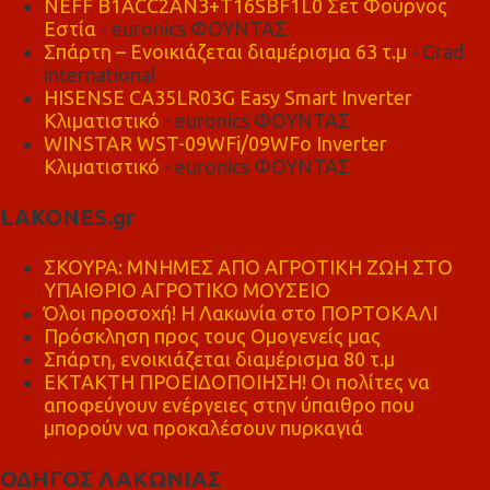
NEFF B1ACC2AN3+T16SBF1L0 Σετ Φούρνος
Εστία
- euronics ΦΟΥΝΤΑΣ
Σπάρτη – Ενοικιάζεται διαμέρισμα 63 τ.μ
- Grad
international
HISENSE CA35LR03G Easy Smart Inverter
Κλιματιστικό
- euronics ΦΟΥΝΤΑΣ
WINSTAR WST-09WFi/09WFo Inverter
Κλιματιστικό
- euronics ΦΟΥΝΤΑΣ
LAKONES.gr
ΣΚΟΥΡΑ: ΜΝΗΜΕΣ ΑΠΟ ΑΓΡΟΤΙΚΗ ΖΩΗ ΣΤΟ
ΥΠΑΙΘΡΙΟ ΑΓΡΟΤΙΚΟ ΜΟΥΣΕΙΟ
Όλοι προσοχή! Η Λακωνία στο ΠΟΡΤΟΚΑΛΙ
Πρόσκληση προς τους Ομογενείς μας
Σπάρτη, ενοικιάζεται διαμέρισμα 80 τ.μ
ΕΚΤΑΚΤΗ ΠΡΟΕΙΔΟΠΟΙΗΣΗ! Οι πολίτες να
αποφεύγουν ενέργειες στην ύπαιθρο που
μπορούν να προκαλέσουν πυρκαγιά
ΟΔΗΓΟΣ ΛΑΚΩΝΙΑΣ