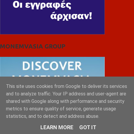
MONEMVASIA GROUP
This site uses cookies from Google to deliver its services
and to analyze traffic. Your IP address and user-agent are
shared with Google along with performance and security
metrics to ensure quality of service, generate usage
statistics, and to detect and address abuse.
LEARN MORE
GOT IT