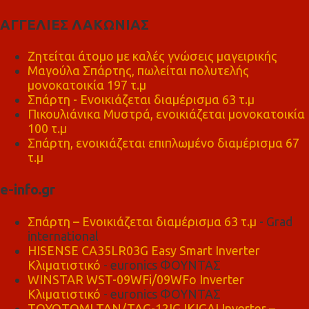
ΑΓΓΕΛΙΕΣ ΛΑΚΩΝΙΑΣ
Ζητείται άτομο με καλές γνώσεις μαγειρικής
Μαγούλα Σπάρτης, πωλείται πολυτελής
μονοκατοικία 197 τ.μ
Σπάρτη - Ενοικιάζεται διαμέρισμα 63 τ.μ
Πικουλιάνικα Μυστρά, ενοικιάζεται μονοκατοικία
100 τ.μ
Σπάρτη, ενοικιάζεται επιπλωμένο διαμέρισμα 67
τ.μ
e-info.gr
Σπάρτη – Ενοικιάζεται διαμέρισμα 63 τ.μ
- Grad
international
HISENSE CA35LR03G Easy Smart Inverter
Κλιματιστικό
- euronics ΦΟΥΝΤΑΣ
WINSTAR WST-09WFi/09WFo Inverter
Κλιματιστικό
- euronics ΦΟΥΝΤΑΣ
TOYOTOMI TAN/TAG-12IG IKIGAI Inverter –