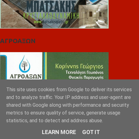
ΑΓΡΟΑΞΩΝ
This site uses cookies from Google to deliver its services
and to analyze traffic. Your IP address and user-agent are
shared with Google along with performance and security
metrics to ensure quality of service, generate usage
statistics, and to detect and address abuse.
Diafimistes.gr
LEARN MORE
GOT IT
Βραβείο Ανώτερης Γεύσης Παρασκευών Κρέατος