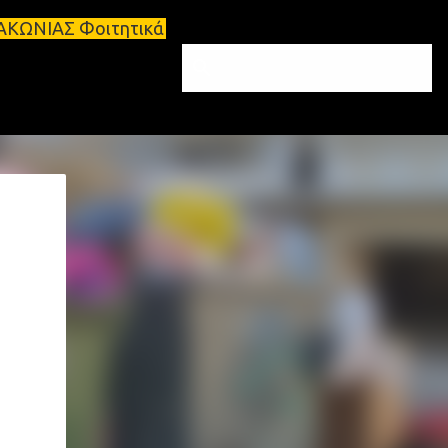
κά σπίτια προς ενοικίαση στη Σπάρτη Ενοικιάσεις δ