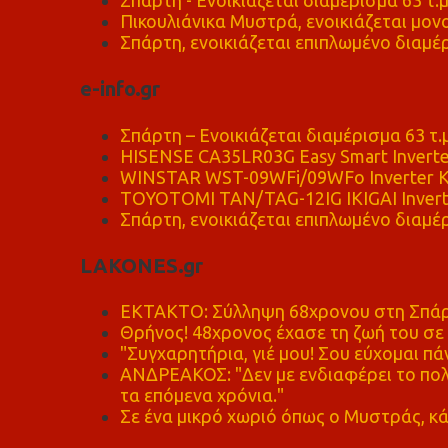
Σπάρτη - Ενοικιάζεται διαμέρισμα 63 τ.
Πικουλιάνικα Μυστρά, ενοικιάζεται μονο
Σπάρτη, ενοικιάζεται επιπλωμένο διαμέρ
e-info.gr
Σπάρτη – Ενοικιάζεται διαμέρισμα 63 τ.
HISENSE CA35LR03G Easy Smart Inverte
WINSTAR WST-09WFi/09WFo Inverter Κ
TOYOTOMI TAN/TAG-12IG IKIGAI Invert
Σπάρτη, ενοικιάζεται επιπλωμένο διαμέρ
LAKONES.gr
ΕΚΤΑΚΤΟ: Σύλληψη 68χρονου στη Σπάρτ
Θρήνος! 48χρονος έχασε τη ζωή του σ
"Συγχαρητήρια, γιέ μου! Σου εύχομαι πάν
ΑΝΔΡΕΑΚΟΣ: "Δεν με ενδιαφέρει το πολι
τα επόμενα χρόνια."
Σε ένα μικρό χωριό όπως ο Μυστράς, κά