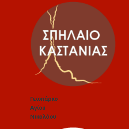
Γεωπάρκο
Αγίου
Νικολάου