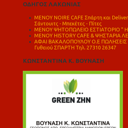
ΟΔΗΓΟΣ ΛΑΚΩΝΙΑΣ
MENOY NOIRE CAFE Σπάρτη και Delive
Σάντουιτς - Μπεκέτες - Πίτες
ΜΕΝΟΥ ΨΗΤΟΠΩΛΕΙΟ ΕΣΤΙΑΤΟΡΙΟ " Η 
ΜΕΝΟΥ HISTORY CAFE & ΨΗΣΤΑΡΙΑ ΛΕΩ
ΑΦΑΙ ΒΑΚΑΛΟΠΟΥΛΟΥ Ο.Ε ΠΩΛΗΣΕΙΣ 
Γυθειού ΣΠΑΡΤΗ Τηλ. 27310 26347
ΚΩΝΣΤΑΝΤΙΝΑ Κ. ΒΟΥΝΑΣΗ