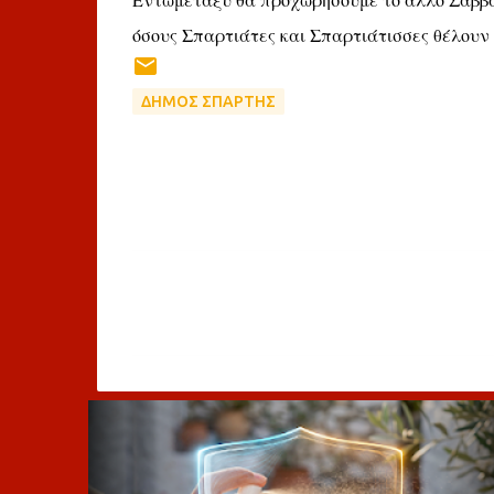
Εντωμεταξύ θα προχωρήσουμε το άλλο Σάββ
όσους Σπαρτιάτες και Σπαρτιάτισσες θέλουν να
ΔΗΜΟΣ ΣΠΑΡΤΗΣ
Σ
χ
ό
λ
ι
α