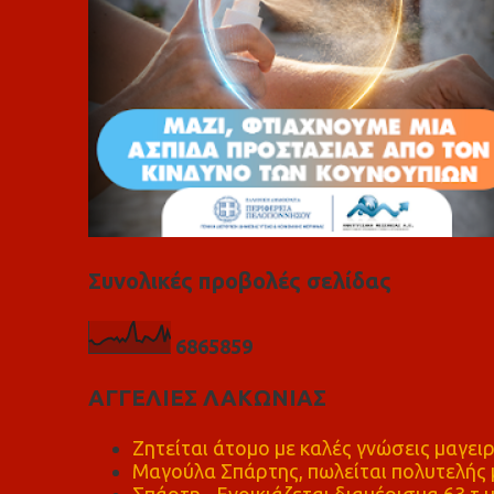
Συνολικές προβολές σελίδας
6
8
6
5
8
5
9
ΑΓΓΕΛΙΕΣ ΛΑΚΩΝΙΑΣ
Ζητείται άτομο με καλές γνώσεις μαγειρ
Μαγούλα Σπάρτης, πωλείται πολυτελής μ