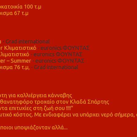
μ
κατοικία 100 τ.μ
ισμα 67 τ.μ
μ
- Grad international
r Κλιματιστικό
- euronics ΦΟΥΝΤΑΣ
λιματιστικό
- euronics ΦΟΥΝΤΑΣ
er – Summer
- euronics ΦΟΥΝΤΑΣ
ισμα 76 τ.μ,
- Grad international
η για καλλιέργεια κάνναβης
ε θανατηφόρο τροχαίο στον Κλαδά Σπάρτης
τα επιτυχίες στη ζωή σου !!!!"
τικό κόστος. Με ενδιαφέρει να υπάρχει νερό σήμερα, 
ποιοι υποψιάζονταν αλλά...