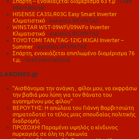
Σπάρτη – Ενοικιάζεται διαμέρισμα 63 τ.μ
- Grad
international
HISENSE CA35LR03G Easy Smart Inverter
Κλιματιστικό
- euronics ΦΟΥΝΤΑΣ
WINSTAR WST-09WFi/09WFo Inverter
Κλιματιστικό
- euronics ΦΟΥΝΤΑΣ
TOYOTOMI TAN/TAG-12IG IKIGAI Inverter –
Summer
- euronics ΦΟΥΝΤΑΣ
Σπάρτη, ενοικιάζεται επιπλωμένο διαμέρισμα 76
τ.μ,
- Grad international
LAKONES.gr
"Αισθάνομαι την ανάγκη , φίλοι μου, να εκφράσω
την βαθιά μου λύπη για τον θάνατο του
αγαπημένου μας φίλου"
ΒΕΡΟΥΤΗΣ: Η απώλεια του Γιάννη Βαρβιτσιώτη
σηματοδοτεί το τέλος μιας σπουδαίας πολιτικής
διαδρομής
ΠΡΟΣΟΧΗ! Παραμένει υψηλός ο κίνδυνος
πυρκαγιάς σε όλη τη Λακωνία