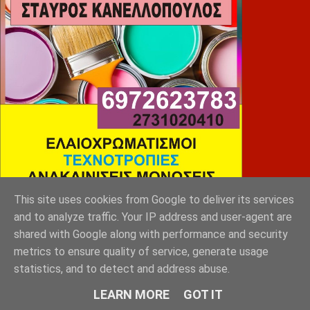
This site uses cookies from Google to deliver its services
and to analyze traffic. Your IP address and user-agent are
shared with Google along with performance and security
SLEEP EXPERTS
metrics to ensure quality of service, generate usage
statistics, and to detect and address abuse.
LEARN MORE
GOT IT