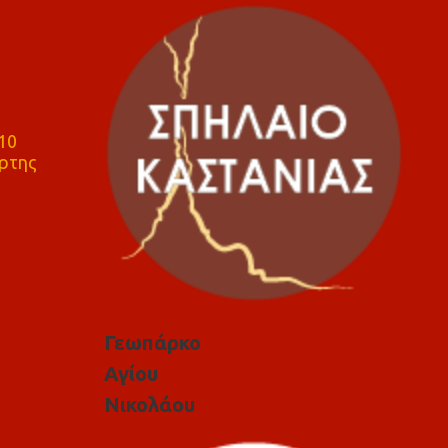
10
ρτης
Γεωπάρκο
Αγίου
Νικολάου