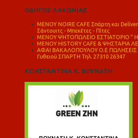
ΟΔΗΓΟΣ ΛΑΚΩΝΙΑΣ
MENOY NOIRE CAFE Σπάρτη και Delive
Σάντουιτς - Μπεκέτες - Πίτες
ΜΕΝΟΥ ΨΗΤΟΠΩΛΕΙΟ ΕΣΤΙΑΤΟΡΙΟ " Η 
ΜΕΝΟΥ HISTORY CAFE & ΨΗΣΤΑΡΙΑ ΛΕΩ
ΑΦΑΙ ΒΑΚΑΛΟΠΟΥΛΟΥ Ο.Ε ΠΩΛΗΣΕΙΣ 
Γυθειού ΣΠΑΡΤΗ Τηλ. 27310 26347
ΚΩΝΣΤΑΝΤΙΝΑ Κ. ΒΟΥΝΑΣΗ