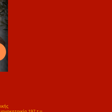
ικής
ονοκατοικία 197 τ.μ