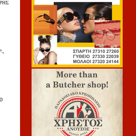
ΑΡΗΣ
.,
00