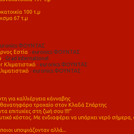
μ
κατοικία 100 τ.μ
ισμα 67 τ.μ
euronics ΦΟΥΝΤΑΣ
ρνος Εστία
- euronics ΦΟΥΝΤΑΣ
μ
- Grad international
r Κλιματιστικό
- euronics ΦΟΥΝΤΑΣ
λιματιστικό
- euronics ΦΟΥΝΤΑΣ
η για καλλιέργεια κάνναβης
ε θανατηφόρο τροχαίο στον Κλαδά Σπάρτης
τα επιτυχίες στη ζωή σου !!!!"
τικό κόστος. Με ενδιαφέρει να υπάρχει νερό σήμερα, 
ποιοι υποψιάζονταν αλλά...