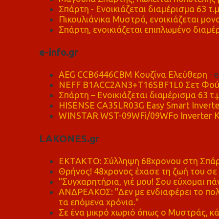
Σπάρτη - Ενοικιάζεται διαμέρισμα 63 τ.
Πικουλιάνικα Μυστρά, ενοικιάζεται μονο
Σπάρτη, ενοικιάζεται επιπλωμένο διαμέρ
e-info.gr
AEG CCB6446CBM Κουζίνα Ελεύθερη
- 
NEFF B1ACC2AN3+T16SBF1L0 Σετ Φού
Σπάρτη – Ενοικιάζεται διαμέρισμα 63 τ.
HISENSE CA35LR03G Easy Smart Inverte
WINSTAR WST-09WFi/09WFo Inverter Κ
LAKONES.gr
ΕΚΤΑΚΤΟ: Σύλληψη 68χρονου στη Σπάρτ
Θρήνος! 48χρονος έχασε τη ζωή του σ
"Συγχαρητήρια, γιέ μου! Σου εύχομαι πάν
ΑΝΔΡΕΑΚΟΣ: "Δεν με ενδιαφέρει το πολι
τα επόμενα χρόνια."
Σε ένα μικρό χωριό όπως ο Μυστράς, κά