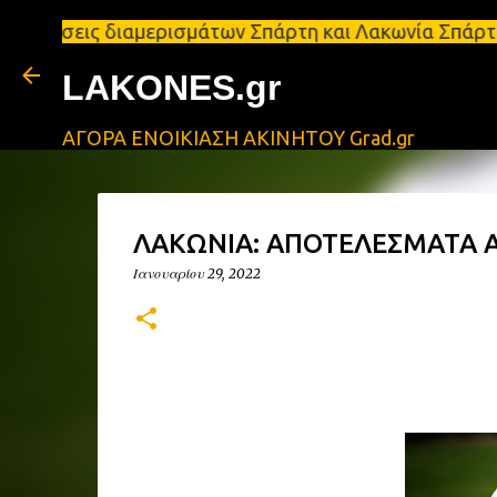
ς διαμερισμάτων Σπάρτη και Λακωνία Σπάρτη - Ενοικ
LAKONES.gr
ΑΓΟΡΑ ΕΝΟΙΚΙΑΣΗ ΑΚΙΝΗΤΟΥ Grad.gr
ΛΑΚΩΝΙΑ: ΑΠΟΤΕΛΕΣΜΑΤΑ Α
Ιανουαρίου 29, 2022