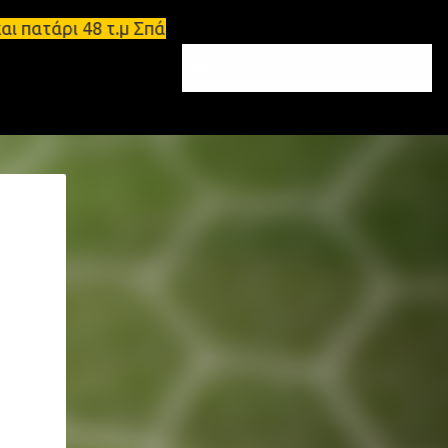
ατάρι 48 τ.μ Σπάρτη - Ενοικιάζεται επιπλωμένο δια