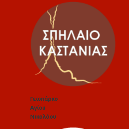
Γεωπάρκο
Αγίου
Νικολάου