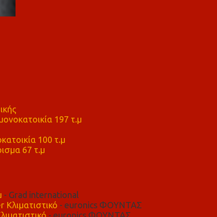
ικής
ονοκατοικία 197 τ.μ
μ
κατοικία 100 τ.μ
ισμα 67 τ.μ
μ
- Grad international
r Κλιματιστικό
- euronics ΦΟΥΝΤΑΣ
λιματιστικό
- euronics ΦΟΥΝΤΑΣ