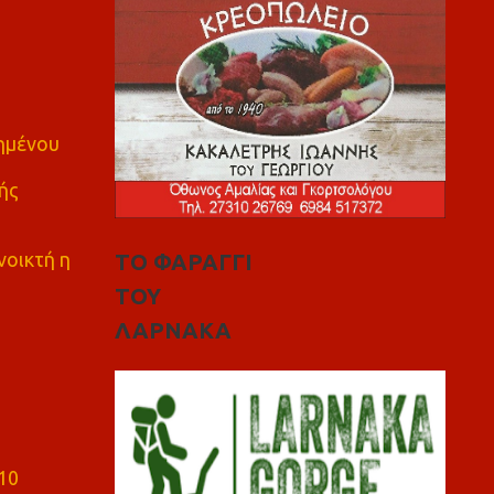
πημένου
ής
νοικτή η
ΤΟ ΦΑΡΑΓΓΙ
ΤΟΥ
ΛΑΡΝΑΚΑ
10