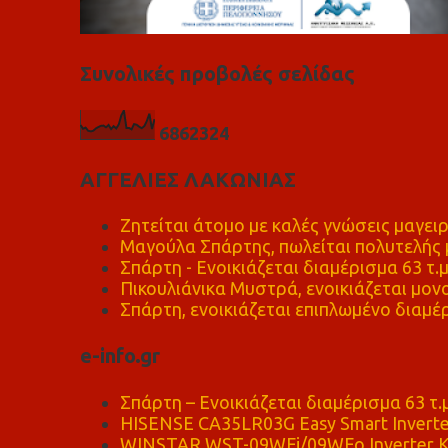
Συνολικές προβολές σελίδας
6
8
6
2
3
2
4
ΑΓΓΕΛΙΕΣ ΛΑΚΩΝΙΑΣ
Ζητείται άτομο με καλές γνώσεις μαγειρ
Μαγούλα Σπάρτης, πωλείται πολυτελής μ
Σπάρτη - Ενοικιάζεται διαμέρισμα 63 τ.
Πικουλιάνικα Μυστρά, ενοικιάζεται μονο
Σπάρτη, ενοικιάζεται επιπλωμένο διαμέρ
e-info.gr
Σπάρτη – Ενοικιάζεται διαμέρισμα 63 τ.
HISENSE CA35LR03G Easy Smart Inverte
WINSTAR WST-09WFi/09WFo Inverter Κ