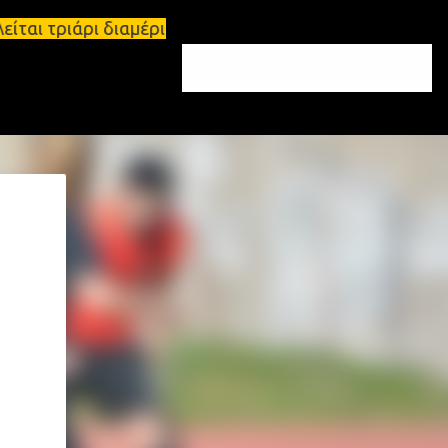
ωλείται τριάρι διαμέρισμα 91τ.μ Ζητούνται υπάλληλ