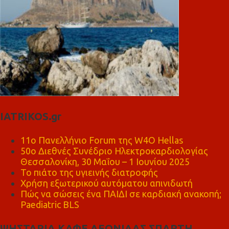
IATRIKOS.gr
11ο Πανελλήνιο Forum της W4O Hellas
50ο Διεθνές Συνέδριο Ηλεκτροκαρδιολογίας
Θεσσαλονίκη, 30 Μαΐου – 1 Ιουνίου 2025
Το πιάτο της υγιεινής διατροφής
Χρήση εξωτερικού αυτόματου απινιδωτή
Πώς να σώσεις ένα ΠΑΙΔΙ σε καρδιακή ανακοπή;
Paediatric BLS
ΨΗΣΤΑΡΙΑ ΚΑΦΕ ΛΕΩΝΙΔΑΣ ΣΠΑΡΤΗ