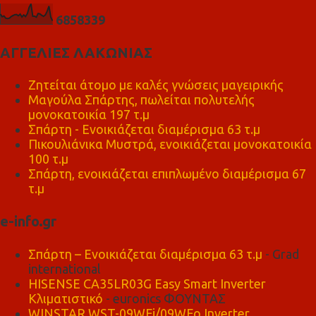
6
8
5
8
3
3
9
ΑΓΓΕΛΙΕΣ ΛΑΚΩΝΙΑΣ
Ζητείται άτομο με καλές γνώσεις μαγειρικής
Μαγούλα Σπάρτης, πωλείται πολυτελής
μονοκατοικία 197 τ.μ
Σπάρτη - Ενοικιάζεται διαμέρισμα 63 τ.μ
Πικουλιάνικα Μυστρά, ενοικιάζεται μονοκατοικία
100 τ.μ
Σπάρτη, ενοικιάζεται επιπλωμένο διαμέρισμα 67
τ.μ
e-info.gr
Σπάρτη – Ενοικιάζεται διαμέρισμα 63 τ.μ
- Grad
international
HISENSE CA35LR03G Easy Smart Inverter
Κλιματιστικό
- euronics ΦΟΥΝΤΑΣ
WINSTAR WST-09WFi/09WFo Inverter