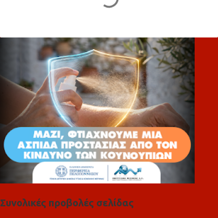
χ
ό
λ
ι
α
Συνολικές προβολές σελίδας