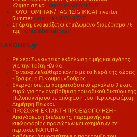
Κλιματιστικό
- euronics ΦΟΥΝΤΑΣ
TOYOTOMI TAN/TAG-12IG IKIGAI Inverter –
Summer
- euronics ΦΟΥΝΤΑΣ
Σπάρτη, ενοικιάζεται επιπλωμένο διαμέρισμα 76
τ.μ,
- Grad international
LAKONES.gr
Ρειχέα: Συγκινητική εκδήλωση τιμής και αγάπης
για την Τρίτη Ηλικία
Το νεοφιλελεύθερο κόλπο με το Νερό της χώρας
- Γράφει ο Π.Κουμουνδούρος
Ενεργοποιείται χρηματοδοτικό εργαλείο 9 εκατ.
ευρώ για την αναβάθμιση του οδικού δικτύου της
Πελοποννήσου με απόφαση του Περιφερειάρχη
Δημήτρη Πτωχού
ΠΡΟΣΟΧΗ! ΕΚΤΑΚΤΗ ΠΡΟΕΙΔΟΠΟΙΗΣΗ -
Απαγόρευση διέλευσης, παραμονής και
κυκλοφορίας προσώπων και οχημάτων σε
περιοχές NATURA
Δαβάκης: Δημοσιεύτηκε η προκήρυξη του