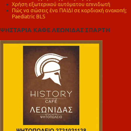
Χρήση εξωτερικού αυτόματου απινιδωτή
Πώς να σώσεις ένα ΠΑΙΔΙ σε καρδιακή ανακοπή;
Paediatric BLS
ΨΗΣΤΑΡΙΑ ΚΑΦΕ ΛΕΩΝΙΔΑΣ ΣΠΑΡΤΗ