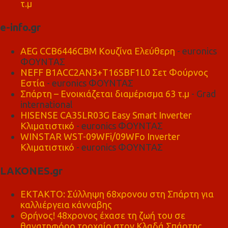
τ.μ
e-info.gr
AEG CCB6446CBM Κουζίνα Ελεύθερη
- euronics
ΦΟΥΝΤΑΣ
NEFF B1ACC2AN3+T16SBF1L0 Σετ Φούρνος
Εστία
- euronics ΦΟΥΝΤΑΣ
Σπάρτη – Ενοικιάζεται διαμέρισμα 63 τ.μ
- Grad
international
HISENSE CA35LR03G Easy Smart Inverter
Κλιματιστικό
- euronics ΦΟΥΝΤΑΣ
WINSTAR WST-09WFi/09WFo Inverter
Κλιματιστικό
- euronics ΦΟΥΝΤΑΣ
LAKONES.gr
ΕΚΤΑΚΤΟ: Σύλληψη 68χρονου στη Σπάρτη για
καλλιέργεια κάνναβης
Θρήνος! 48χρονος έχασε τη ζωή του σε
θανατηφόρο τροχαίο στον Κλαδά Σπάρτης