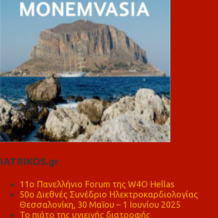
IATRIKOS.gr
11ο Πανελλήνιο Forum της W4O Hellas
50ο Διεθνές Συνέδριο Ηλεκτροκαρδιολογίας
Θεσσαλονίκη, 30 Μαΐου – 1 Ιουνίου 2025
Το πιάτο της υγιεινής διατροφής