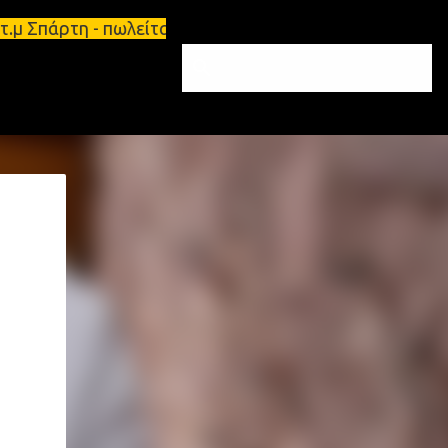
5τ.μ Σπάρτη - πωλείται τριάρι διαμέρισμα 91τ.μ Ζη