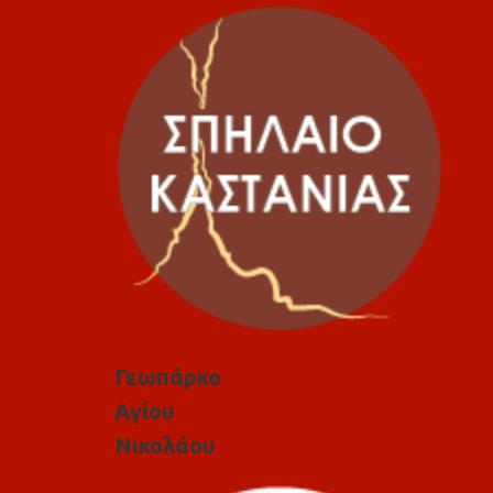
Γεωπάρκο
Αγίου
Νικολάου