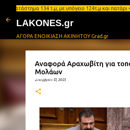
τάστημα 134 τ.μ, με υπόγειο 124τ.μ και πατάρι 48 
LAKONES.gr
ΑΓΟΡΑ ΕΝΟΙΚΙΑΣΗ ΑΚΙΝΗΤΟΥ Grad.gr
Αναφορά Αραχωβίτη για τοπ
Μολάων
Δεκεμβρίου 17, 2021