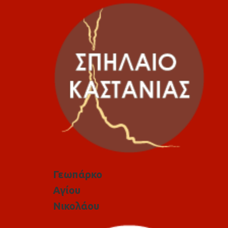
Γεωπάρκο
Αγίου
Νικολάου