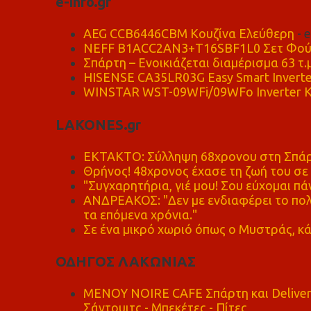
e-info.gr
AEG CCB6446CBM Κουζίνα Ελεύθερη
- 
NEFF B1ACC2AN3+T16SBF1L0 Σετ Φού
Σπάρτη – Ενοικιάζεται διαμέρισμα 63 τ.
HISENSE CA35LR03G Easy Smart Inverte
WINSTAR WST-09WFi/09WFo Inverter Κ
LAKONES.gr
ΕΚΤΑΚΤΟ: Σύλληψη 68χρονου στη Σπάρτ
Θρήνος! 48χρονος έχασε τη ζωή του σ
"Συγχαρητήρια, γιέ μου! Σου εύχομαι πάν
ΑΝΔΡΕΑΚΟΣ: "Δεν με ενδιαφέρει το πολι
τα επόμενα χρόνια."
Σε ένα μικρό χωριό όπως ο Μυστράς, κά
ΟΔΗΓΟΣ ΛΑΚΩΝΙΑΣ
MENOY NOIRE CAFE Σπάρτη και Delive
Σάντουιτς - Μπεκέτες - Πίτες