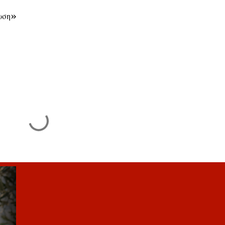
ρωση»