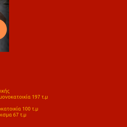
ικής
ονοκατοικία 197 τ.μ
μ
κατοικία 100 τ.μ
ισμα 67 τ.μ