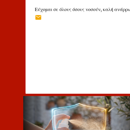
Εύχομαι σε όλους όσους νοσούν, καλή ανάρ
Σ
χ
ό
λ
ι
α