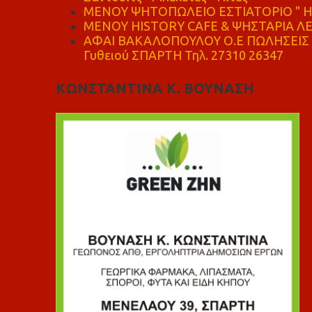
ΜΕΝΟΥ ΨΗΤΟΠΩΛΕΙΟ ΕΣΤΙΑΤΟΡΙΟ " Η 
ΜΕΝΟΥ HISTORY CAFE & ΨΗΣΤΑΡΙΑ ΛΕΩ
ΑΦΑΙ ΒΑΚΑΛΟΠΟΥΛΟΥ Ο.Ε ΠΩΛΗΣΕΙΣ 
Γυθειού ΣΠΑΡΤΗ Τηλ. 27310 26347
ΚΩΝΣΤΑΝΤΙΝΑ Κ. ΒΟΥΝΑΣΗ