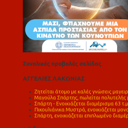
Συνολικές προβολές σελίδας
ΑΓΓΕΛΙΕΣ ΛΑΚΩΝΙΑΣ
Ζητείται άτομο με καλές γνώσεις μαγειρ
Μαγούλα Σπάρτης, πωλείται πολυτελής μ
Σπάρτη - Ενοικιάζεται διαμέρισμα 63 τ.
Πικουλιάνικα Μυστρά, ενοικιάζεται μονο
Σπάρτη, ενοικιάζεται επιπλωμένο διαμέρ