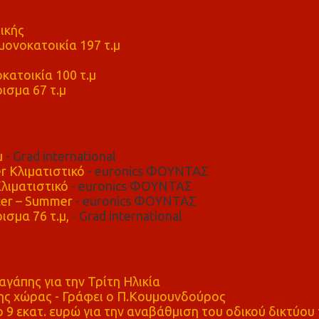
ικής
ονοκατοικία 197 τ.μ
μ
κατοικία 100 τ.μ
ισμα 67 τ.μ
μ
- Grad international
r Κλιματιστικό
- euronics ΦΟΥΝΤΑΣ
λιματιστικό
- euronics ΦΟΥΝΤΑΣ
er – Summer
- euronics ΦΟΥΝΤΑΣ
ισμα 76 τ.μ,
- Grad international
αγάπης για την Τρίτη Ηλικία
ης χώρας - Γράφει ο Π.Κουμουνδούρος
 9 εκατ. ευρώ για την αναβάθμιση του οδικού δικτύου 