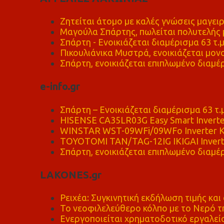
Ζητείται άτομο με καλές γνώσεις μαγειρ
Μαγούλα Σπάρτης, πωλείται πολυτελής μ
Σπάρτη - Ενοικιάζεται διαμέρισμα 63 τ.
Πικουλιάνικα Μυστρά, ενοικιάζεται μονο
Σπάρτη, ενοικιάζεται επιπλωμένο διαμέρ
e-info.gr
Σπάρτη – Ενοικιάζεται διαμέρισμα 63 τ.
HISENSE CA35LR03G Easy Smart Inverte
WINSTAR WST-09WFi/09WFo Inverter Κ
TOYOTOMI TAN/TAG-12IG IKIGAI Invert
Σπάρτη, ενοικιάζεται επιπλωμένο διαμέρ
LAKONES.gr
Ρειχέα: Συγκινητική εκδήλωση τιμής και 
Το νεοφιλελεύθερο κόλπο με το Νερό τ
Ενεργοποιείται χρηματοδοτικό εργαλείο