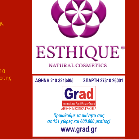
ς
ης
10
ρτης