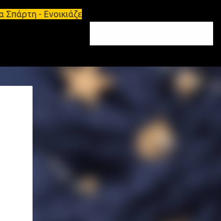
 Ενοικιάζεται κατάστημα 134 τ.μ, με υπόγειο 124τ.