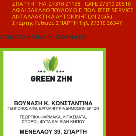
ΣΠΑΡΤΗ ΤΗΛ. 27310 21138 - CAFE 27310 20510
ΑΦΑΙ ΒΑΚΑΛΟΠΟΥΛΟΥ Ο.Ε ΠΩΛΗΣΕΙΣ SERVICE
ΑΝΤΑΛΛΑΚΤΙΚΑ ΑΥΤΟΚΙΝΗΤΩΝ 2οχλμ.
Σπάρτης Γυθειού ΣΠΑΡΤΗ Τηλ. 27310 26347
ΚΩΝΣΤΑΝΤΙΝΑ Κ. ΒΟΥΝΑΣΗ