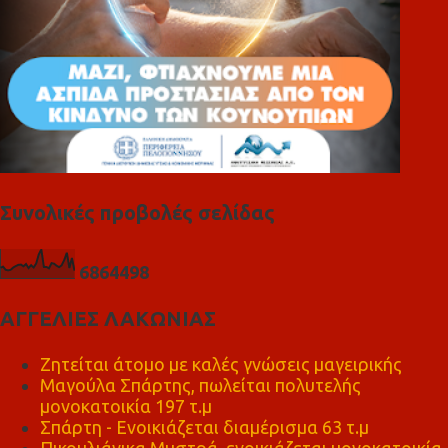
Συνολικές προβολές σελίδας
6
8
6
4
4
9
8
ΑΓΓΕΛΙΕΣ ΛΑΚΩΝΙΑΣ
Ζητείται άτομο με καλές γνώσεις μαγειρικής
Μαγούλα Σπάρτης, πωλείται πολυτελής
μονοκατοικία 197 τ.μ
Σπάρτη - Ενοικιάζεται διαμέρισμα 63 τ.μ