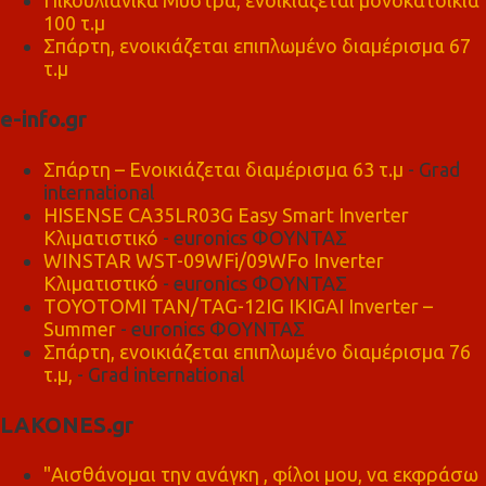
Πικουλιάνικα Μυστρά, ενοικιάζεται μονοκατοικία
100 τ.μ
Σπάρτη, ενοικιάζεται επιπλωμένο διαμέρισμα 67
τ.μ
e-info.gr
Σπάρτη – Ενοικιάζεται διαμέρισμα 63 τ.μ
- Grad
international
HISENSE CA35LR03G Easy Smart Inverter
Κλιματιστικό
- euronics ΦΟΥΝΤΑΣ
WINSTAR WST-09WFi/09WFo Inverter
Κλιματιστικό
- euronics ΦΟΥΝΤΑΣ
TOYOTOMI TAN/TAG-12IG IKIGAI Inverter –
Summer
- euronics ΦΟΥΝΤΑΣ
Σπάρτη, ενοικιάζεται επιπλωμένο διαμέρισμα 76
τ.μ,
- Grad international
LAKONES.gr
"Αισθάνομαι την ανάγκη , φίλοι μου, να εκφράσω